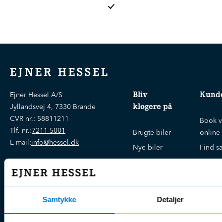
EJNER HESSEL
Bliv
Kunde
Ejner Hessel A/S
klogere på
Jyllandsvej 4, 7330 Brande
CVR nr.:
58811211
Book v
Tlf. nr.:
7211 5001
Brugte biler
online
E-mail:
info@hessel.dk
Nye biler
Find s
Fordels- &
Find v
Åbningstider
serviceaftaler
Kontak
Man - Fre:
07.30 - 17.30
Guides, tips
Klage
Weekend:
Samtykke
Detaljer
& tricks
Kundep
Kampagner
Betali