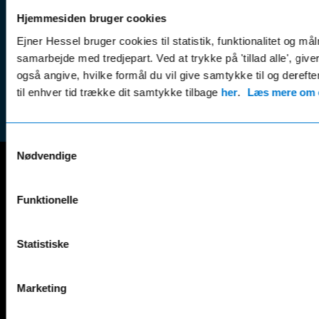
& nyheder
Sikker betaling
(websh
Hjemmesiden bruger cookies
Leasing &
Handel
Ejner Hessel bruger cookies til statistik, funktionalitet og må
finansiering
(websh
samarbejde med tredjepart. Ved at trykke på 'tillad alle', giv
Tilmeld dig
også angive, hvilke formål du vil give samtykke til og derefte
Reklam
nyhedsbrevet
til enhver tid trække dit samtykke tilbage
her
.
Læs mere om c
(websh
Samtykkevalg
Nødvendige
Mercedes-Benz
Funktionelle
A-Klasse
EQS
AMG GT
EQV
Statistiske
AMG SL
G-Klasse
B-Klasse
GLA
C-Klasse
GLB
Marketing
CLA
GLC
E-Klasse
GLE