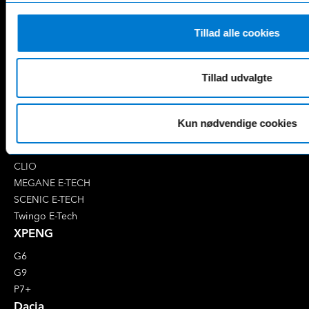
EQA
GLS
EQB
Marco Polo
Tillad alle cookies
EQC
S-Klasse
EQE
V-Klasse
Renault
Tillad udvalgte
4 E-Tech
5 E-Tech
Kun nødvendige cookies
AUSTRAL
CAPTUR
CLIO
MEGANE E-TECH
SCENIC E-TECH
Twingo E-Tech
XPENG
G6
G9
P7+
Dacia