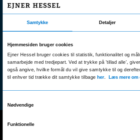
Nye biler
Find s
Fordels- &
Find v
Åbningstider
serviceaftaler
Kontak
Samtykke
Detaljer
Man - Fre:
07.30 - 17.30
Guides, tips
Klage
Weekend:
& tricks
Kundep
Kampagner
Hjemmesiden bruger cookies
Betali
& nyheder
Sikker betaling
Ejner Hessel bruger cookies til statistik, funktionalitet og må
(websh
Leasing &
samarbejde med tredjepart. Ved at trykke på 'tillad alle', giv
Handel
finansiering
også angive, hvilke formål du vil give samtykke til og derefte
(websh
til enhver tid trække dit samtykke tilbage
her
.
Læs mere om c
Tilmeld dig
Reklam
nyhedsbrevet
(websh
Samtykkevalg
Nødvendige
Funktionelle
Mercedes-Benz