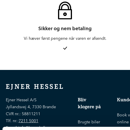
Sikker og nem betaling
Vi hæver først pengene når varen er afsendt.
EJNER HESSEL
Bliv
Kunde
Ejner Hessel A/S
klogere på
Jyllandsvej 4, 7330 Brande
CVR nr.:
58811211
Book v
Tlf. nr.:
7211 5001
Brugte biler
online
E-mail:
info@hessel.dk