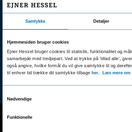
Nye biler
Find s
Fordels- &
Find v
Åbningstider
serviceaftaler
Kontak
Samtykke
Detaljer
Man - Fre:
07.30 - 17.30
Guides, tips
Klage
Weekend:
& tricks
Kundep
Kampagner
Hjemmesiden bruger cookies
Betali
& nyheder
Sikker betaling
Ejner Hessel bruger cookies til statistik, funktionalitet og må
(websh
Leasing &
samarbejde med tredjepart. Ved at trykke på 'tillad alle', giv
Handel
finansiering
også angive, hvilke formål du vil give samtykke til og derefte
(websh
til enhver tid trække dit samtykke tilbage
her
.
Læs mere om c
Tilmeld dig
Reklam
nyhedsbrevet
(websh
Samtykkevalg
Nødvendige
Funktionelle
Mercedes-Benz