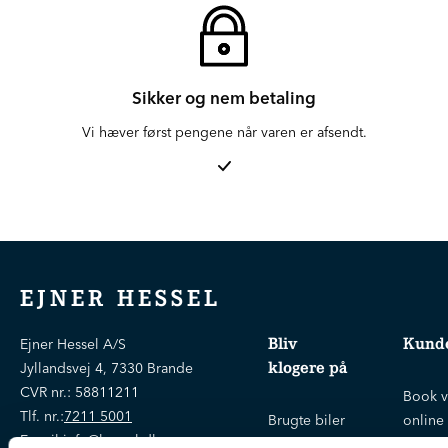
Sikker og nem betaling
Vi hæver først pengene når varen er afsendt.
EJNER HESSEL
Bliv
Kunde
Ejner Hessel A/S
klogere på
Jyllandsvej 4, 7330 Brande
CVR nr.:
58811211
Book v
Tlf. nr.:
7211 5001
Brugte biler
online
E-mail:
info@hessel.dk