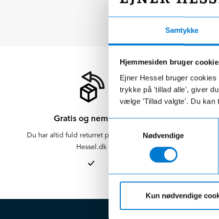
Samtykke
Hjemmesiden bruger cookie
Ejner Hessel bruger cookies t
trykke på 'tillad alle', giver
vælge 'Tillad valgte'. Du kan 
Gratis og nem retur
Samtykkevalg
Du har altid fuld returret på varer købt på
Der er altid f
Nødvendige
Hessel.dk
er altid 
afdelinge
Kun nødvendige cook