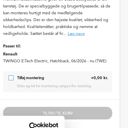
køretøj. De er specialbyggede og brugertilpassede, så de
kan monteres hurtigt med de medfølgende
sikkerhedsclips. Der er den højeste kvalitet, sikkerhed og
holdbarhed. Kvalitetsmåtter, praktiske og nemme at
vedligeholde. Sættet består af fir...
Læs mere
Passer til:
Renault
TWINGO E-Tech Electric, Hatchback, 06/2026 - nu (TWE)
+0,00 kr.
Tilføj montering
Dato og tid for montering vælges ifm. betaling
TILFØJ TIL KURV