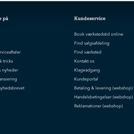
e på
Kundeservice
Book værkstedstid online
Find salgsafdeling
rviceaftaler
Find værksted
& tricks
Kontakt os
 nyheder
Klageadgang
ansiering
Kundeportal
nyhedsbrevet
Betaling & levering (webshop)
Handelsbetingelser (webshop)
Reklamationer (webshop)