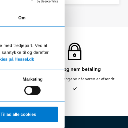
Om
de med tredjepart. Ved at
e samtykke til og derefter
ies på Hessel.dk
Sikker og nem betaling
en for 1-3
Vi hæver først pengene når varen er afsendt.
Marketing
Tillad alle cookies