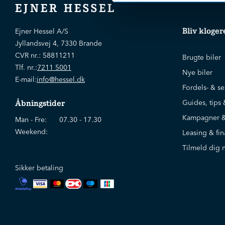
EJNER HESSEL
Bliv kloger
Ejner Hessel A/S
Jyllandsvej 4, 7330 Brande
CVR nr.:
58811211
Brugte biler
Tlf. nr.:
7211 5001
Nye biler
E-mail:
info@hessel.dk
Fordels- & se
Guides, tips 
Åbningstider
Kampagner &
Man - Fre:
07.30 - 17.30
Weekend:
Leasing & fin
Tilmeld dig 
Sikker betaling