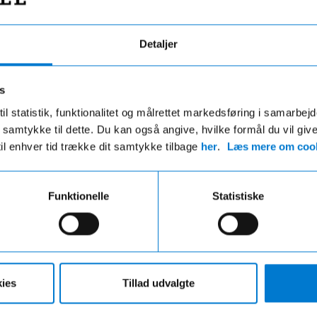
Detaljer
s
il statistik, funktionalitet og målrettet markedsføring i samarbej
 du samtykke til dette. Du kan også angive, hvilke formål du vil giv
til enhver tid trække dit samtykke tilbage
her
.
Læs mere om cook
Fri fragt
Hurtig levering
ri fragt på ordre over 599,- og der
VI leverer de fleste varer ind
Funktionelle
Statistiske
gratis afhentning i en af vores
hverdage
r uanset beløbet på din ordre
ies
Tillad udvalgte