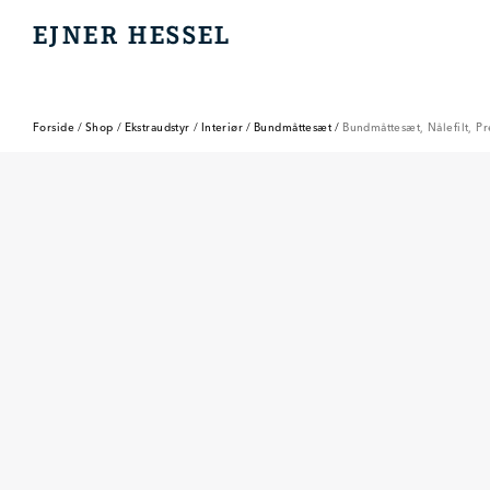
EJNER HESSEL
EJNER HESSEL
Forside
/
Shop
/
Ekstraudstyr
/
Interiør
/
Bundmåttesæt
/
Bundmåttesæt, Nålefilt, P