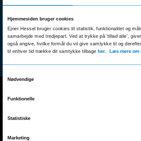
& tricks
Kundep
Kampagner
Betali
& nyheder
Sikker betaling
Hjemmesiden bruger cookies
(websh
Leasing &
Ejner Hessel bruger cookies til statistik, funktionalitet og må
Handel
finansiering
samarbejde med tredjepart. Ved at trykke på 'tillad alle', giv
(websh
også angive, hvilke formål du vil give samtykke til og derefte
Tilmeld dig
Reklam
til enhver tid trække dit samtykke tilbage
nyhedsbrevet
her
.
Læs mere om c
(websh
Samtykkevalg
Nødvendige
Mercedes-Benz
Funktionelle
A-Klasse
EQS
AMG GT
EQV
Statistiske
AMG SL
G-Klasse
B-Klasse
GLA
C-Klasse
GLB
Marketing