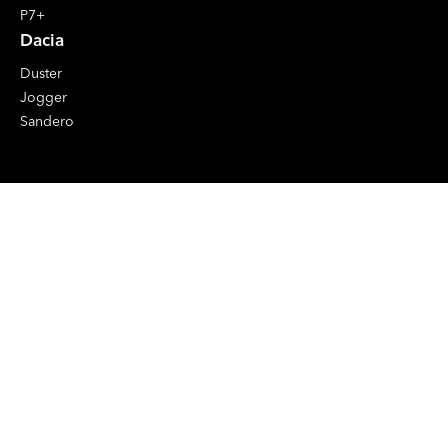
P7+
Dacia
Duster
Jogger
Sandero