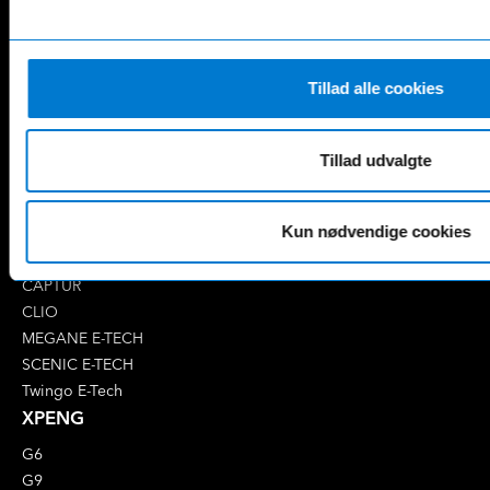
CLA
GLC
E-Klasse
GLE
EQA
GLS
Tillad alle cookies
EQB
Marco Polo
EQC
S-Klasse
EQE
V-Klasse
Tillad udvalgte
Renault
4 E-Tech
Kun nødvendige cookies
5 E-Tech
AUSTRAL
CAPTUR
CLIO
MEGANE E-TECH
SCENIC E-TECH
Twingo E-Tech
XPENG
G6
G9