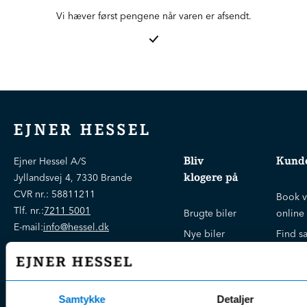
Vi hæver først pengene når varen er afsendt.
EJNER HESSEL
Bliv
Kunde
Ejner Hessel A/S
klogere på
Jyllandsvej 4, 7330 Brande
CVR nr.:
58811211
Book v
Tlf. nr.:
7211 5001
Brugte biler
online
E-mail:
info@hessel.dk
Nye biler
Find s
Fordels- &
Find v
Åbningstider
serviceaftaler
Kontak
Man - Fre:
07.30 - 17.30
Guides, tips
Klage
Weekend:
Samtykke
Detaljer