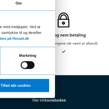
Om
de med tredjepart. Ved at
e samtykke til og derefter
Sikker og nem betaling
ies på Hessel.dk
en for 1-3
Vi hæver først pengene når varen er afsendt.
Marketing
Tillad alle cookies
Om virksomheden