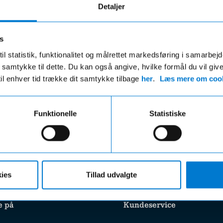
Detaljer
s
il statistik, funktionalitet og målrettet markedsføring i samarbej
 du samtykke til dette. Du kan også angive, hvilke formål du vil giv
Fri fragt
Hurtig levering
til enhver tid trække dit samtykke tilbage
her
.
Læs mere om cook
ri fragt på ordre over 599,- og der
VI leverer de fleste varer ind
gratis afhentning i en af vores
hverdage
r uanset beløbet på din ordre
Funktionelle
Statistiske
ies
Tillad udvalgte
e på
Kundeservice