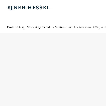
EJNER HESSEL
EJNER HESSEL
Forside
/
Shop
/
Ekstraudstyr
/
Interiør
/
Bundmåttesæt
/
Bundmåttesæt til Megane 