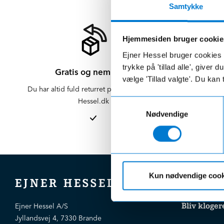
Samtykke
Hjemmesiden bruger cookie
Ejner Hessel bruger cookies t
trykke på 'tillad alle', giver
Gratis og nem retur
vælge 'Tillad valgte'. Du kan 
Du har altid fuld returret på varer købt på
Der er altid f
Hessel.dk
er altid 
Samtykkevalg
afdelinge
Nødvendige
Kun nødvendige cook
EJNER HESSEL
Bliv kloger
Ejner Hessel A/S
Jyllandsvej 4, 7330 Brande