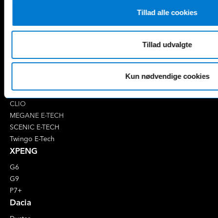
EQB
Marco Polo
Tillad alle cookies
EQC
S-Klasse
EQE
V-Klasse
Renault
Tillad udvalgte
4 E-Tech
5 E-Tech
Kun nødvendige cookies
AUSTRAL
CAPTUR
CLIO
MEGANE E-TECH
SCENIC E-TECH
Twingo E-Tech
XPENG
G6
G9
P7+
Dacia