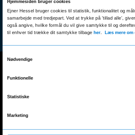
Hjemmesiden bruger cookies
Leasing &
Handel
Ejner Hessel bruger cookies til statistik, funktionalitet og må
finansiering
(websh
samarbejde med tredjepart. Ved at trykke på 'tillad alle', giv
Tilmeld dig
Reklam
også angive, hvilke formål du vil give samtykke til og derefte
nyhedsbrevet
(websh
til enhver tid trække dit samtykke tilbage
her
.
Læs mere om c
Samtykkevalg
Nødvendige
Mercedes-Benz
Funktionelle
A-Klasse
EQS
AMG GT
EQV
AMG SL
G-Klasse
Statistiske
B-Klasse
GLA
C-Klasse
GLB
Marketing
CLA
GLC
E-Klasse
GLE
EQA
GLS