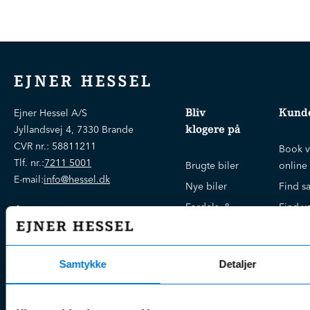
EJNER HESSEL
Bliv
Kunde
Ejner Hessel A/S
klogere på
Jyllandsvej 4, 7330 Brande
CVR nr.:
58811211
Book v
Tlf. nr.:
7211 5001
Brugte biler
online
E-mail:
info@hessel.dk
Nye biler
Find s
Fordels- &
Find v
Åbningstider
serviceaftaler
Kontak
Man - Fre:
07.30 - 17.30
Guides, tips
Klage
Weekend:
& tricks
Samtykke
Detaljer
Kundep
Kampagner
Betali
& nyheder
Sikker betaling
(websh