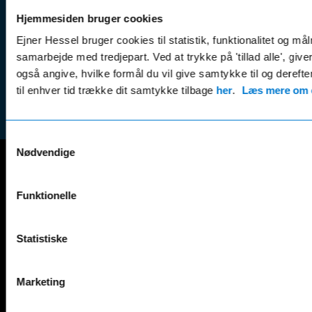
Betali
& nyheder
Sikker betaling
(websh
Hjemmesiden bruger cookies
Leasing &
Handel
Ejner Hessel bruger cookies til statistik, funktionalitet og må
finansiering
(websh
samarbejde med tredjepart. Ved at trykke på 'tillad alle', giv
Tilmeld dig
også angive, hvilke formål du vil give samtykke til og derefte
Reklam
nyhedsbrevet
til enhver tid trække dit samtykke tilbage
her
.
Læs mere om c
(websh
Samtykkevalg
Nødvendige
Mercedes-Benz
Funktionelle
A-Klasse
EQS
AMG GT
EQV
Statistiske
AMG SL
G-Klasse
B-Klasse
GLA
C-Klasse
GLB
Marketing
CLA
GLC
E-Klasse
GLE