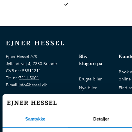
EJNER HESSEL
Bliv
Kunde
Ejner Hessel A/S
klogere på
Jyllandsvej 4, 7330 Brande
CVR nr.:
58811211
Book v
Tlf. nr.:
7211 5001
Brugte biler
online
E-mail:
info@hessel.dk
Nye biler
Find s
Fordels- &
Find v
Åbningstider
serviceaftaler
Kontak
Man - Fre:
07.30 - 17.30
Guides, tips
Klage
Weekend:
Samtykke
Detaljer
& tricks
Kundep
Kampagner