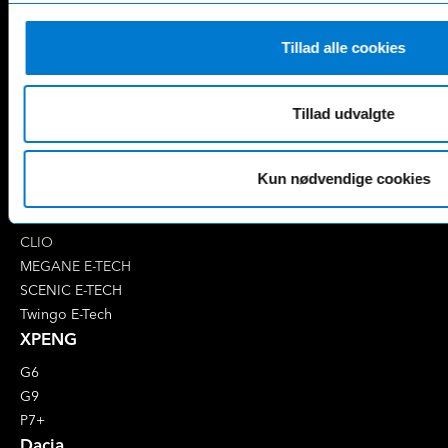
EQA
GLS
EQB
Marco Polo
Tillad alle cookies
EQC
S-Klasse
EQE
V-Klasse
Renault
Tillad udvalgte
4 E-Tech
5 E-Tech
Kun nødvendige cookies
AUSTRAL
CAPTUR
CLIO
MEGANE E-TECH
SCENIC E-TECH
Twingo E-Tech
XPENG
G6
G9
P7+
Dacia