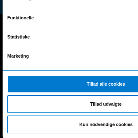
Funktionelle
Mercedes-Benz
Statistiske
A-Klasse
EQS
AMG GT
EQV
Marketing
AMG SL
G-Klasse
B-Klasse
GLA
C-Klasse
GLB
CLA
GLC
Tillad alle cookies
E-Klasse
GLE
EQA
GLS
EQB
Marco Polo
Tillad udvalgte
EQC
S-Klasse
EQE
V-Klasse
Kun nødvendige cookies
Renault
4 E-Tech