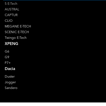
5 E-Tech
AUSTRAL
CAPTUR
CLIO
MEGANE E-TECH
SCENIC E-TECH
Twingo E-Tech
XPENG
G6
G9
P7+
Dacia
Duster
Jogger
Sandero