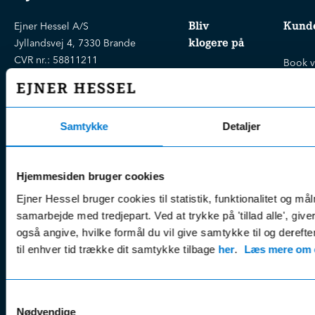
Bliv
Kunde
Ejner Hessel A/S
klogere på
Jyllandsvej 4, 7330 Brande
CVR nr.:
58811211
Book v
Tlf. nr.:
7211 5001
Brugte biler
online
E-mail:
info@hessel.dk
Nye biler
Find s
Fordels- &
Find v
Samtykke
Detaljer
Åbningstider
serviceaftaler
Kontak
Man - Fre:
07.30 - 17.30
Guides, tips
Klage
Weekend:
Hjemmesiden bruger cookies
& tricks
Kundep
Kampagner
Ejner Hessel bruger cookies til statistik, funktionalitet og må
Betali
& nyheder
samarbejde med tredjepart. Ved at trykke på 'tillad alle', giv
Sikker betaling
(websh
også angive, hvilke formål du vil give samtykke til og derefte
Leasing &
Handel
til enhver tid trække dit samtykke tilbage
her
.
Læs mere om c
finansiering
(websh
Tilmeld dig
Reklam
nyhedsbrevet
Samtykkevalg
(websh
Nødvendige