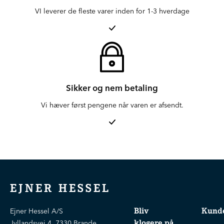
VI leverer de fleste varer inden for 1-3 hverdage
Sikker og nem betaling
Vi hæver først pengene når varen er afsendt.
EJNER HESSEL
Bliv
Kunde
Ejner Hessel A/S
klogere på
Jyllandsvej 4, 7330 Brande