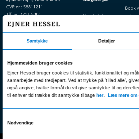
CVR nr.:
58811211
Book v
Tlf. nr.:
7211 5001
Brugte biler
online
E-mail:
info@hessel.dk
Nye biler
Find s
Fordels- &
Find v
Åbningstider
Samtykke
Detaljer
serviceaftaler
Kontak
Man - Fre:
07.30 - 17.30
Guides, tips
Klage
Weekend:
& tricks
Kundep
Hjemmesiden bruger cookies
Kampagner
Betali
Ejner Hessel bruger cookies til statistik, funktionalitet og må
& nyheder
Sikker betaling
(websh
samarbejde med tredjepart. Ved at trykke på 'tillad alle', giv
Leasing &
også angive, hvilke formål du vil give samtykke til og derefte
Handel
finansiering
til enhver tid trække dit samtykke tilbage
her
.
Læs mere om c
(websh
Tilmeld dig
Reklam
nyhedsbrevet
(websh
Samtykkevalg
Nødvendige