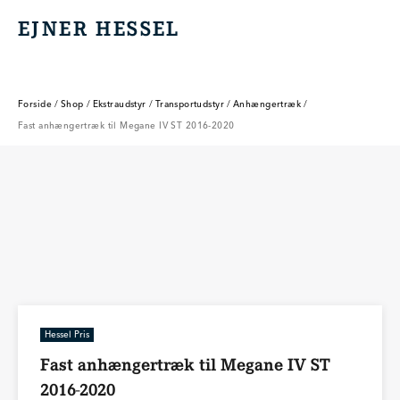
EJNER HESSEL
EJNER HESSEL
Forside
/
Shop
/
Ekstraudstyr
/
Transportudstyr
/
Anhængertræk
/
Fast anhængertræk til Megane IV ST 2016-2020
Hessel Pris
Fast anhængertræk til Megane IV ST
2016-2020