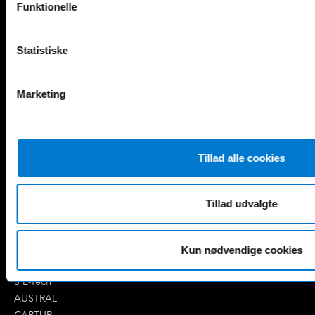
Funktionelle
Mercedes-Benz
Statistiske
A-Klasse
EQS
AMG GT
EQV
AMG SL
G-Klasse
Marketing
B-Klasse
GLA
C-Klasse
GLB
CLA
GLC
E-Klasse
GLE
Tillad alle cookies
EQA
GLS
EQB
Marco Polo
Tillad udvalgte
EQC
S-Klasse
EQE
V-Klasse
Renault
Kun nødvendige cookies
4 E-Tech
5 E-Tech
AUSTRAL