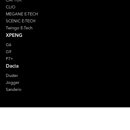
CAPTUR
CLIO
MEGANE E-TECH
SCENIC E-TECH
Twingo E-Tech
XPENG
G6
G9
P7+
Dacia
Duster
Jogger
Sandero