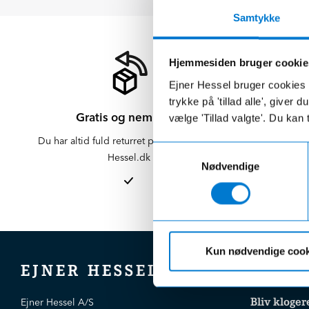
Samtykke
Hjemmesiden bruger cookie
Ejner Hessel bruger cookies t
trykke på 'tillad alle', giver
Gratis og nem retur
vælge 'Tillad valgte'. Du kan 
Du har altid fuld returret på varer købt på
Der er altid f
Samtykkevalg
Hessel.dk
er altid 
Nødvendige
afdelinge
Kun nødvendige cook
EJNER HESSEL
Bliv kloger
Ejner Hessel A/S