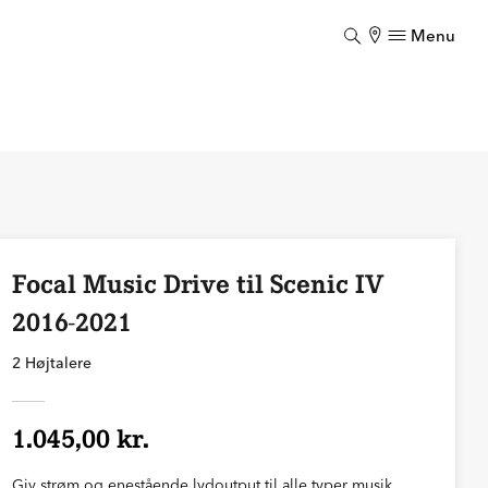
Menu
Luk
Focal Music Drive til Scenic IV
2016-2021
2 Højtalere
1.045,00 kr.
Giv strøm og enestående lydoutput til alle typer musik.