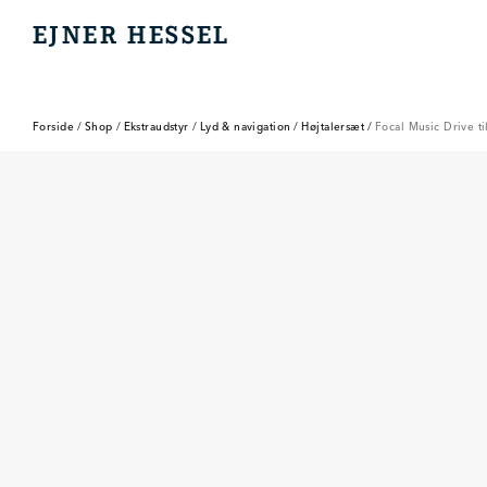
EJNER HESSEL
EJNER HESSEL
Forside
/
Shop
/
Ekstraudstyr
/
Lyd & navigation
/
Højtalersæt
/
Focal Music Drive t