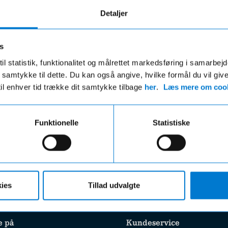
Detaljer
s
il statistik, funktionalitet og målrettet markedsføring i samarbej
 du samtykke til dette. Du kan også angive, hvilke formål du vil giv
Fri fragt
Hurtig levering
til enhver tid trække dit samtykke tilbage
her
.
Læs mere om cook
ri fragt på ordre over 599,- og der
VI leverer de fleste varer ind
gratis afhentning i en af vores
hverdage
Funktionelle
Statistiske
r uanset beløbet på din ordre
ies
Tillad udvalgte
e på
Kundeservice