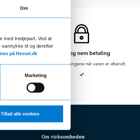
Om
de med tredjepart. Ved at
e samtykke til og derefter
Sikker og nem betaling
ies på Hessel.dk
en for 1-3
Vi hæver først pengene når varen er afsendt.
Marketing
Tillad alle cookies
Om virksomheden