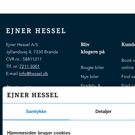
EJNER HESSEL
Bliv
Kunde
Ejner Hessel A/S
klogere på
Jyllandsvej 4, 7330 Brande
CVR nr.:
58811211
Book v
Tlf. nr.:
7211 5001
Brugte biler
online
E-mail:
info@hessel.dk
Nye biler
Find s
Fordels- &
Find v
Åbningstider
serviceaftaler
Kontak
Man - Fre:
07.30 - 17.30
Guides, tips
Klage
Weekend:
& tricks
Samtykke
Detaljer
Kundep
Kampagner
Betali
& nyheder
Sikker betaling
(websh
Hjemmesiden bruger cookies
Leasing &