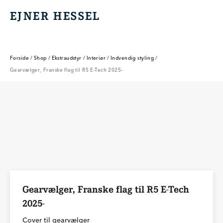
EJNER HESSEL
EJNER HESSEL
Forside
/
Shop
/
Ekstraudstyr
/
Interiør
/
Indvendig styling
/
Gearvælger, Franske flag til R5 E-Tech 2025-
Gearvælger, Franske flag til R5 E-Tech
2025-
Cover til gearvælger