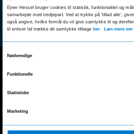
Handel
finansiering
Ejner Hessel bruger cookies til statistik, funktionalitet og må
(websh
samarbejde med tredjepart. Ved at trykke på 'tillad alle', giv
Tilmeld dig
Reklam
også angive, hvilke formål du vil give samtykke til og derefte
nyhedsbrevet
(websh
til enhver tid trække dit samtykke tilbage
her
.
Læs mere om c
Samtykkevalg
Nødvendige
Mercedes-Benz
Funktionelle
A-Klasse
EQS
AMG GT
EQV
AMG SL
G-Klasse
Statistiske
B-Klasse
GLA
C-Klasse
GLB
Marketing
CLA
GLC
E-Klasse
GLE
EQA
GLS
EQB
Marco Polo