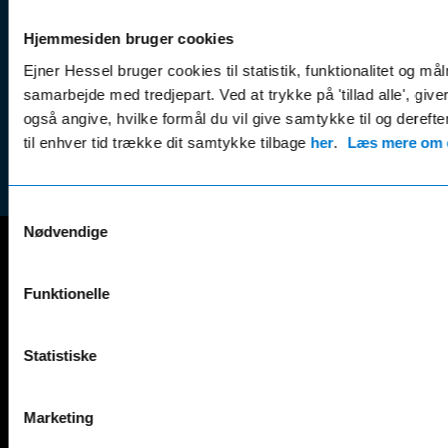
Kampagner
Betali
& nyheder
Sikker betaling
Hjemmesiden bruger cookies
(websh
Leasing &
Handel
Ejner Hessel bruger cookies til statistik, funktionalitet og må
finansiering
(websh
samarbejde med tredjepart. Ved at trykke på 'tillad alle', giv
Tilmeld dig
også angive, hvilke formål du vil give samtykke til og derefte
Reklam
nyhedsbrevet
til enhver tid trække dit samtykke tilbage
her
.
Læs mere om c
(websh
Samtykkevalg
Nødvendige
Mercedes-Benz
Funktionelle
A-Klasse
EQS
AMG GT
EQV
Statistiske
AMG SL
G-Klasse
B-Klasse
GLA
C-Klasse
GLB
Marketing
CLA
GLC