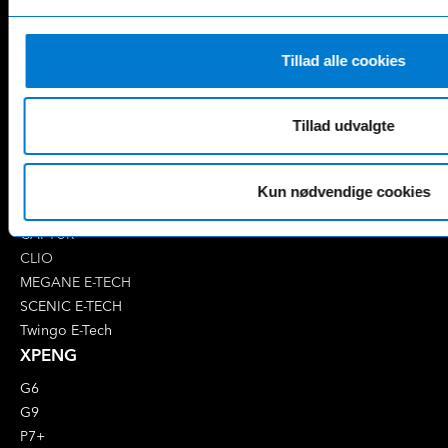
E-Klasse
GLE
EQA
GLS
EQB
Marco Polo
Tillad alle cookies
EQC
S-Klasse
EQE
V-Klasse
Tillad udvalgte
Renault
4 E-Tech
5 E-Tech
Kun nødvendige cookies
AUSTRAL
CAPTUR
CLIO
MEGANE E-TECH
SCENIC E-TECH
Twingo E-Tech
XPENG
G6
G9
P7+