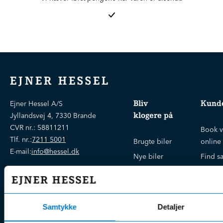
EJNER HESSEL
Bliv
Kunde
Ejner Hessel A/S
klogere på
Jyllandsvej 4, 7330 Brande
CVR nr.:
58811211
Book v
Tlf. nr.:
7211 5001
Brugte biler
online
E-mail:
info@hessel.dk
Nye biler
Find s
Fordels- &
Find v
Åbningstider
serviceaftaler
Kontak
Man - Fre:
07.30 - 17.30
Guides, tips
Klage
Weekend:
Samtykke
Detaljer
& tricks
Kundep