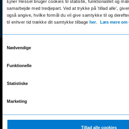
Ejner Hessel bruger cookies til statistik, funktionalitet og må
(websh
Tilmeld dig
samarbejde med tredjepart. Ved at trykke på 'tillad alle', giv
Reklam
nyhedsbrevet
også angive, hvilke formål du vil give samtykke til og derefte
(websh
til enhver tid trække dit samtykke tilbage
her
.
Læs mere om c
Samtykkevalg
Nødvendige
Mercedes-Benz
A-Klasse
EQS
Funktionelle
AMG GT
EQV
AMG SL
G-Klasse
Statistiske
B-Klasse
GLA
C-Klasse
GLB
CLA
GLC
Marketing
E-Klasse
GLE
EQA
GLS
EQB
Marco Polo
EQC
S-Klasse
Tillad alle cookies