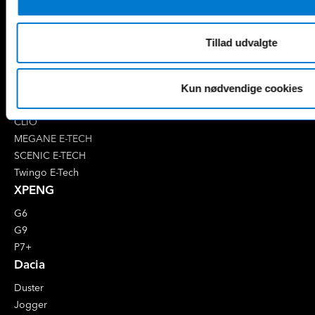
EQE
V-Klasse
Renault
Tillad udvalgte
4 E-Tech
5 E-Tech
AUSTRAL
Kun nødvendige cookies
CAPTUR
CLIO
MEGANE E-TECH
SCENIC E-TECH
Twingo E-Tech
XPENG
G6
G9
P7+
Dacia
Duster
Jogger