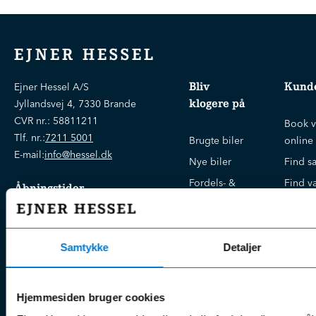
EJNER HESSEL
Bliv
Kunde
Ejner Hessel A/S
klogere på
Jyllandsvej 4, 7330 Brande
CVR nr.:
58811211
Book v
Tlf. nr.:
7211 5001
Brugte biler
online
E-mail:
info@hessel.dk
Nye biler
Find s
Fordels- &
Find v
Åbningstider
serviceaftaler
Kontak
Man - Fre:
07.30 - 17.30
Guides, tips
Klage
Weekend:
& tricks
Kundep
Samtykke
Detaljer
Kampagner
Betali
& nyheder
Sikker betaling
(websh
Leasing &
Hjemmesiden bruger cookies
Handel
finansiering