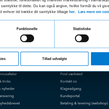
r uanset beløbet på din ordre
 du samtykke til dette. Du kan også angive, hvilke formål du vil giv
til enhver tid trække dit samtykke tilbage
her
.
Læs mere om cook
Funktionelle
Statistiske
e på
Kundeservice
ies
Tillad udvalgte
Book værkstedstid online
Find salgsafdeling
rviceaftaler
Find værksted
& tricks
Kontakt os
 nyheder
Klageadgang
ansiering
Kundeportal
nyhedsbrevet
Betaling & levering (webshop)