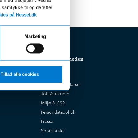
e samtykke til og derefter
ies på Hessel.dk
Marketing
Om virksomheden
Tillad alle cookies
Cookiepolitik
Historien om Hessel
Job & karriere
Miljø & CSR
Persondatapolitik
Presse
Sponsorater