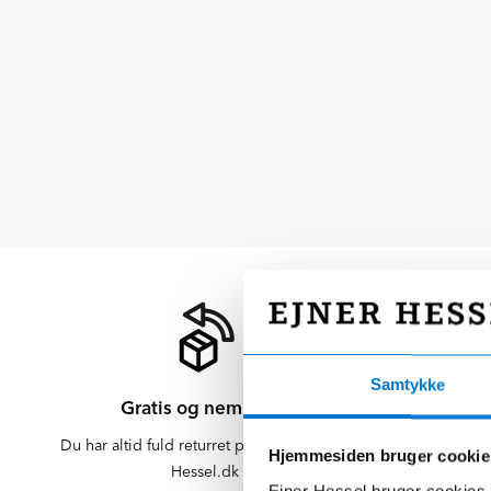
Samtykke
Gratis og nem retur
Du har altid fuld returret på varer købt på
Der er altid f
Hjemmesiden bruger cookie
Hessel.dk
er altid 
Ejner Hessel bruger cookies t