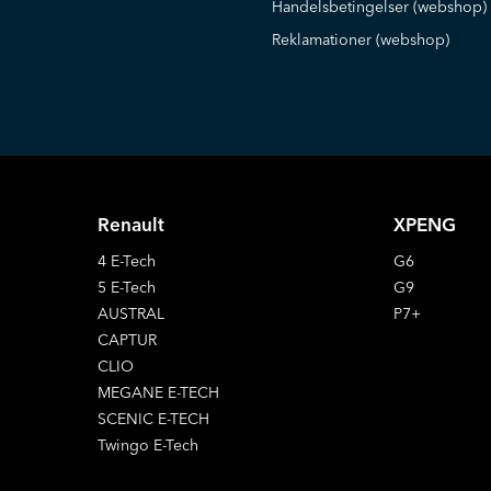
Handelsbetingelser (webshop)
Reklamationer (webshop)
Renault
XPENG
4 E-Tech
G6
5 E-Tech
G9
AUSTRAL
P7+
CAPTUR
CLIO
MEGANE E-TECH
SCENIC E-TECH
Twingo E-Tech