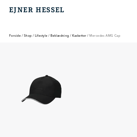
EJNER HESSEL
EJNER HESSEL
Forside
/
Shop
/
Lifestyle
/
Beklædning
/
Kasketter
/
Mercedes AMG Cap