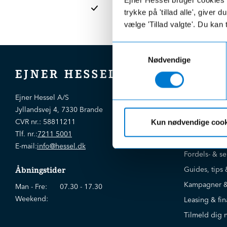
afdelinge
trykke på 'tillad alle', giver
vælge 'Tillad valgte'. Du kan 
Samtykkevalg
Nødvendige
EJNER HESSEL
Bliv kloger
Ejner Hessel A/S
Jyllandsvej 4, 7330 Brande
CVR nr.:
58811211
Kun nødvendige cook
Brugte biler
Tlf. nr.:
7211 5001
Nye biler
E-mail:
info@hessel.dk
Fordels- & se
Guides, tips 
Åbningstider
Kampagner &
Man - Fre:
07.30 - 17.30
Weekend:
Leasing & fin
Tilmeld dig 