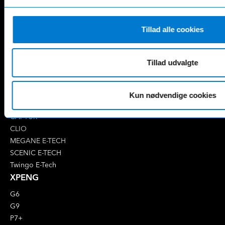
E-Klasse
GLE
EQA
GLS
EQB
Marco Polo
Tillad alle cookies
EQC
S-Klasse
EQE
V-Klasse
Tillad udvalgte
Renault
4 E-Tech
5 E-Tech
Kun nødvendige cookies
AUSTRAL
CAPTUR
CLIO
MEGANE E-TECH
SCENIC E-TECH
Twingo E-Tech
XPENG
G6
G9
P7+