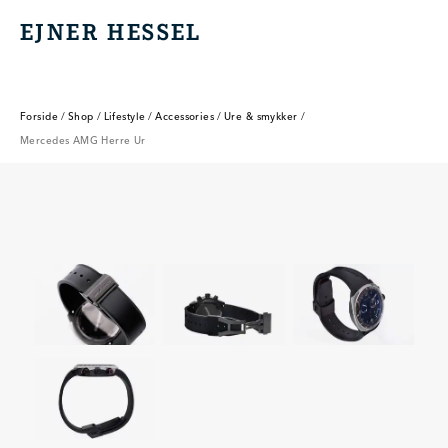
EJNER HESSEL
EJNER HESSEL
Forside
/
Shop
/
Lifestyle
/
Accessories
/
Ure & smykker
/
Mercedes AMG Herre Ur