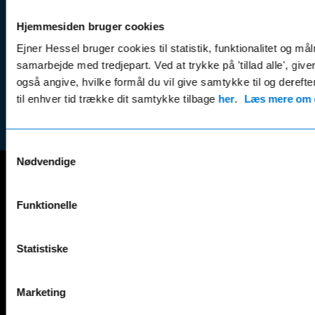
Kampagner
Betali
& nyheder
Sikker betaling
Hjemmesiden bruger cookies
(websh
Leasing &
Handel
Ejner Hessel bruger cookies til statistik, funktionalitet og må
finansiering
(websh
samarbejde med tredjepart. Ved at trykke på 'tillad alle', giv
Tilmeld dig
også angive, hvilke formål du vil give samtykke til og derefte
Reklam
nyhedsbrevet
til enhver tid trække dit samtykke tilbage
her
.
Læs mere om c
(websh
Samtykkevalg
Nødvendige
Mercedes-Benz
Funktionelle
A-Klasse
EQS
AMG GT
EQV
Statistiske
AMG SL
G-Klasse
B-Klasse
GLA
C-Klasse
GLB
Marketing
CLA
GLC