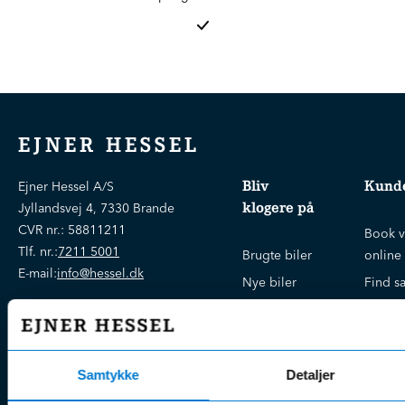
EJNER HESSEL
Bliv
Kunde
Ejner Hessel A/S
klogere på
Jyllandsvej 4, 7330 Brande
CVR nr.:
58811211
Book v
Tlf. nr.:
7211 5001
Brugte biler
online
E-mail:
info@hessel.dk
Nye biler
Find s
Fordels- &
Find v
Åbningstider
serviceaftaler
Kontak
Man - Fre:
07.30 - 17.30
Guides, tips
Klage
Weekend:
Samtykke
Detaljer
& tricks
Kundep