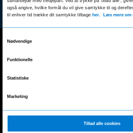
samarbejde med tredjepart. Ved at trykke på 'tillad alle', giv
Reklam
nyhedsbrevet
også angive, hvilke formål du vil give samtykke til og derefte
(websh
til enhver tid trække dit samtykke tilbage
her
.
Læs mere om c
Samtykkevalg
Nødvendige
Mercedes-Benz
A-Klasse
EQS
Funktionelle
AMG GT
EQV
AMG SL
G-Klasse
Statistiske
B-Klasse
GLA
C-Klasse
GLB
CLA
GLC
Marketing
E-Klasse
GLE
EQA
GLS
EQB
Marco Polo
EQC
S-Klasse
Tillad alle cookies
EQE
V-Klasse