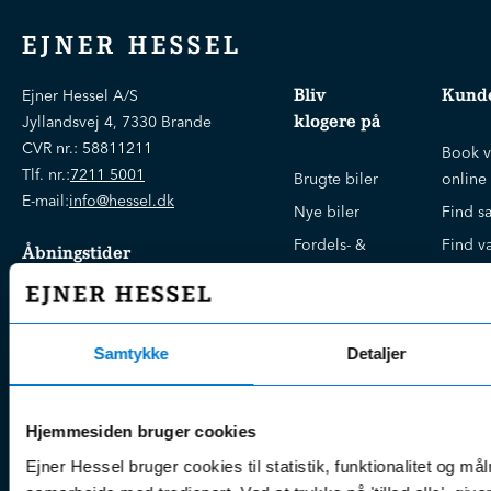
EJNER HESSEL
Bliv
Kunde
Ejner Hessel A/S
klogere på
Jyllandsvej 4, 7330 Brande
CVR nr.:
58811211
Book v
Tlf. nr.:
7211 5001
Brugte biler
online
E-mail:
info@hessel.dk
Nye biler
Find s
Fordels- &
Find v
Åbningstider
serviceaftaler
Kontak
Man - Fre:
07.30 - 17.30
Guides, tips
Klage
Weekend:
& tricks
Kundep
Samtykke
Detaljer
Kampagner
Betali
& nyheder
Sikker betaling
(websh
Leasing &
Hjemmesiden bruger cookies
Handel
finansiering
(websh
Ejner Hessel bruger cookies til statistik, funktionalitet og må
Tilmeld dig