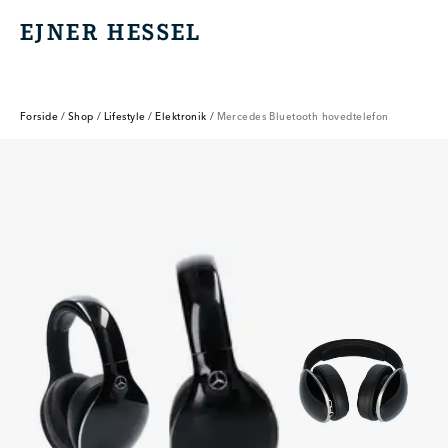
EJNER HESSEL
EJNER HESSEL
Forside
/
Shop
/
Lifestyle
/
Elektronik
/
Mercedes Bluetooth hovedtelefon