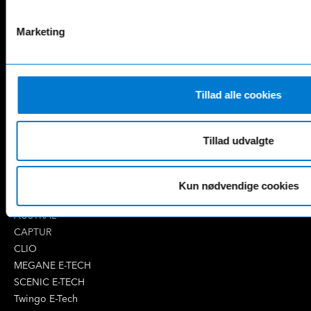
AMG SL
G-Klasse
B-Klasse
GLA
Marketing
C-Klasse
GLB
CLA
GLC
E-Klasse
GLE
EQA
GLS
Tillad alle cookies
EQB
Marco Polo
EQC
S-Klasse
Tillad udvalgte
EQE
V-Klasse
Renault
4 E-Tech
Kun nødvendige cookies
5 E-Tech
AUSTRAL
CAPTUR
CLIO
MEGANE E-TECH
SCENIC E-TECH
Twingo E-Tech