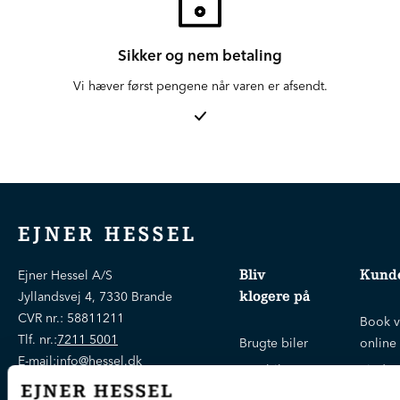
Sikker og nem betaling
Vi hæver først pengene når varen er afsendt.
EJNER HESSEL
Bliv
Kunde
Ejner Hessel A/S
klogere på
Jyllandsvej 4, 7330 Brande
CVR nr.:
58811211
Book v
Tlf. nr.:
7211 5001
Brugte biler
online
E-mail:
info@hessel.dk
Nye biler
Find s
Fordels- &
Find v