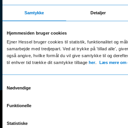
Åbningstider
serviceaftaler
Kontak
Man - Fre:
07.30 - 17.30
Samtykke
Detaljer
Guides, tips
Klage
Weekend:
& tricks
Kundep
Kampagner
Hjemmesiden bruger cookies
Betali
& nyheder
Sikker betaling
(websh
Ejner Hessel bruger cookies til statistik, funktionalitet og må
Leasing &
Handel
samarbejde med tredjepart. Ved at trykke på 'tillad alle', giv
finansiering
(websh
også angive, hvilke formål du vil give samtykke til og derefte
Tilmeld dig
til enhver tid trække dit samtykke tilbage
her
.
Læs mere om c
Reklam
nyhedsbrevet
(websh
Samtykkevalg
Nødvendige
Funktionelle
Mercedes-Benz
A-Klasse
EQS
Statistiske
AMG GT
EQV