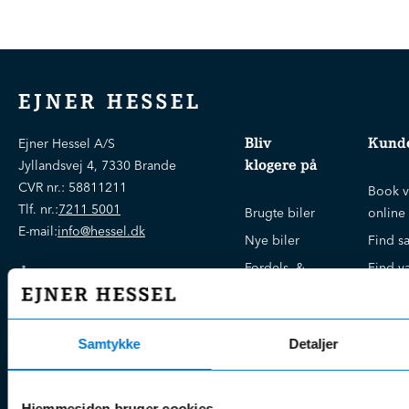
EJNER HESSEL
Bliv
Kunde
Ejner Hessel A/S
klogere på
Jyllandsvej 4, 7330 Brande
CVR nr.:
58811211
Book v
Tlf. nr.:
7211 5001
Brugte biler
online
E-mail:
info@hessel.dk
Nye biler
Find s
Fordels- &
Find v
Åbningstider
serviceaftaler
Kontak
Man - Fre:
07.30 - 17.30
Guides, tips
Klage
Weekend:
& tricks
Samtykke
Detaljer
Kundep
Kampagner
Betali
& nyheder
Sikker betaling
(websh
Hjemmesiden bruger cookies