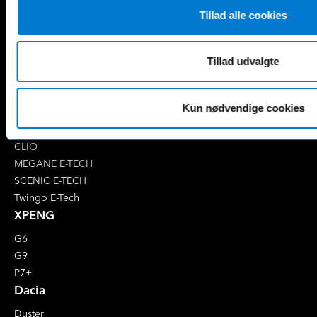
EQB
Marco Polo
Tillad alle cookies
EQC
S-Klasse
EQE
V-Klasse
Renault
Tillad udvalgte
4 E-Tech
5 E-Tech
Kun nødvendige cookies
AUSTRAL
CAPTUR
CLIO
MEGANE E-TECH
SCENIC E-TECH
Twingo E-Tech
XPENG
G6
G9
P7+
Dacia
Duster