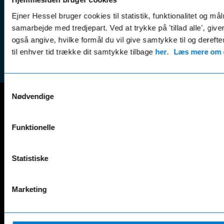
Leasing &
Handel
finansiering
Ejner Hessel bruger cookies til statistik, funktionalitet og må
(websh
samarbejde med tredjepart. Ved at trykke på 'tillad alle', giv
Tilmeld dig
Reklam
også angive, hvilke formål du vil give samtykke til og derefte
nyhedsbrevet
(websh
til enhver tid trække dit samtykke tilbage
her
.
Læs mere om c
Samtykkevalg
Nødvendige
Mercedes-Benz
Funktionelle
A-Klasse
EQS
AMG GT
EQV
AMG SL
G-Klasse
Statistiske
B-Klasse
GLA
C-Klasse
GLB
Marketing
CLA
GLC
E-Klasse
GLE
EQA
GLS