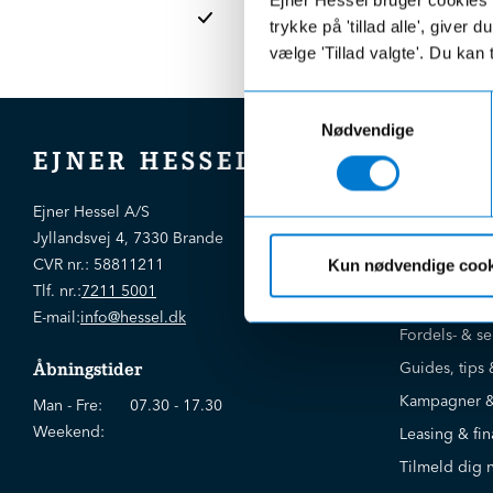
afdelinge
trykke på 'tillad alle', giver
vælge 'Tillad valgte'. Du kan 
Samtykkevalg
Nødvendige
EJNER HESSEL
Bliv kloger
Ejner Hessel A/S
Jyllandsvej 4, 7330 Brande
CVR nr.:
58811211
Kun nødvendige cook
Brugte biler
Tlf. nr.:
7211 5001
Nye biler
E-mail:
info@hessel.dk
Fordels- & se
Guides, tips 
Åbningstider
Kampagner &
Man - Fre:
07.30 - 17.30
Weekend:
Leasing & fin
Tilmeld dig 