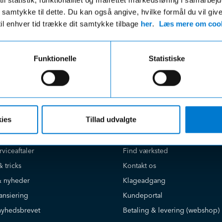
r uanset beløbet på din ordre
 du samtykke til dette. Du kan også angive, hvilke formål du vil giv
til enhver tid trække dit samtykke tilbage
her
.
Læs mere om cook
Funktionelle
Statistiske
e på
Kundeservice
ies
Tillad udvalgte
Book værkstedstid online
Find salgsafdeling
rviceaftaler
Find værksted
& tricks
Kontakt os
 nyheder
Klageadgang
ansiering
Kundeportal
nyhedsbrevet
Betaling & levering (webshop)