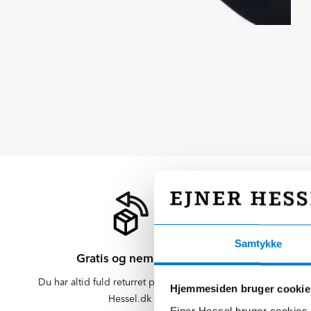
Samtykke
Gratis og nem retur
Du har altid fuld returret på varer købt på
Der er altid f
Hjemmesiden bruger cookie
Hessel.dk
er altid 
Ejner Hessel bruger cookies t