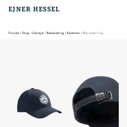
EJNER HESSEL
EJNER HESSEL
Forside
/
Shop
/
Lifestyle
/
Beklædning
/
Kasketter
/
Mercedes Cap