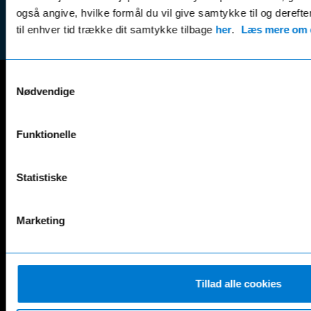
nyhedsbrevet
(websh
også angive, hvilke formål du vil give samtykke til og derefte
til enhver tid trække dit samtykke tilbage
her
.
Læs mere om c
Samtykkevalg
Nødvendige
Mercedes-Benz
A-Klasse
EQS
Funktionelle
AMG GT
EQV
AMG SL
G-Klasse
B-Klasse
GLA
Statistiske
C-Klasse
GLB
CLA
GLC
Marketing
E-Klasse
GLE
EQA
GLS
EQB
Marco Polo
EQC
S-Klasse
Tillad alle cookies
EQE
V-Klasse
Renault