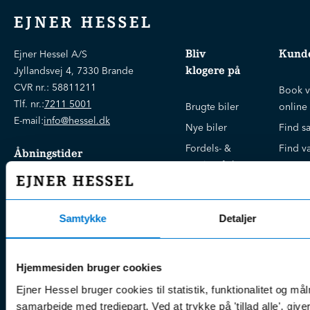
EJNER HESSEL
Bliv
Kunde
Ejner Hessel A/S
klogere på
Jyllandsvej 4, 7330 Brande
CVR nr.:
58811211
Book v
Tlf. nr.:
7211 5001
Brugte biler
online
E-mail:
info@hessel.dk
Nye biler
Find s
Fordels- &
Find v
Åbningstider
serviceaftaler
Kontak
Man - Fre:
07.30 - 17.30
Guides, tips
Klage
Weekend:
& tricks
Kundep
Samtykke
Detaljer
Kampagner
Betali
& nyheder
Sikker betaling
(websh
Leasing &
Hjemmesiden bruger cookies
Handel
finansiering
(websh
Ejner Hessel bruger cookies til statistik, funktionalitet og må
Tilmeld dig
Reklam
samarbejde med tredjepart. Ved at trykke på 'tillad alle', giv