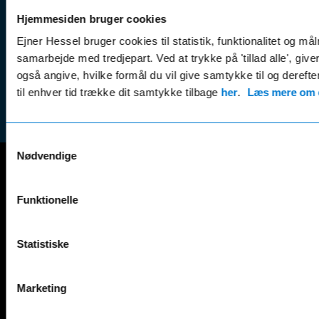
Betali
& nyheder
Sikker betaling
(websh
Hjemmesiden bruger cookies
Leasing &
Handel
Ejner Hessel bruger cookies til statistik, funktionalitet og må
finansiering
(websh
samarbejde med tredjepart. Ved at trykke på 'tillad alle', giv
Tilmeld dig
også angive, hvilke formål du vil give samtykke til og derefte
Reklam
nyhedsbrevet
til enhver tid trække dit samtykke tilbage
her
.
Læs mere om c
(websh
Samtykkevalg
Nødvendige
Mercedes-Benz
Funktionelle
A-Klasse
EQS
AMG GT
EQV
Statistiske
AMG SL
G-Klasse
B-Klasse
GLA
C-Klasse
GLB
Marketing
CLA
GLC
E-Klasse
GLE