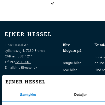
EJNER HESSEL
Bliv
Kunde
Ejner Hessel A/S
klogere på
Jyllandsvej 4, 7330 Brande
CVR nr.:
58811211
Book v
Tlf. nr.:
7211 5001
Brugte biler
online
E-mail:
info@hessel.dk
Nye biler
Find s
Fordels- &
Find v
Åbningstider
serviceaftaler
Kontak
Man - Fre:
07.30 - 17.30
Guides, tips
Klage
Weekend:
Samtykke
Detaljer
& tricks
Kundep
Kampagner