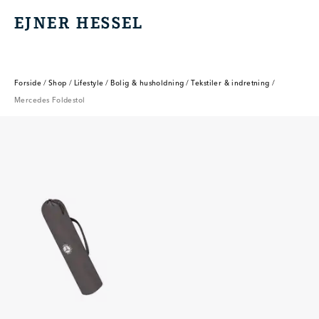
EJNER HESSEL
EJNER HESSEL
Forside
/
Shop
/
Lifestyle
/
Bolig & husholdning
/
Tekstiler & indretning
/
Mercedes Foldestol