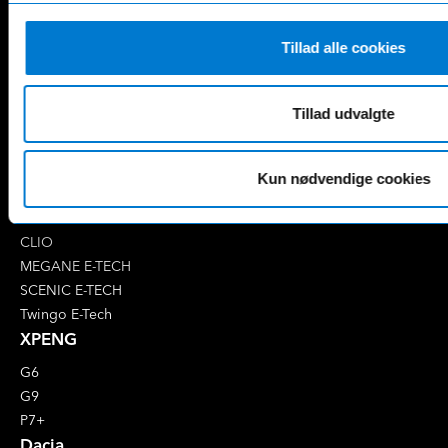
EQA
GLS
EQB
Marco Polo
Tillad alle cookies
EQC
S-Klasse
EQE
V-Klasse
Renault
Tillad udvalgte
4 E-Tech
5 E-Tech
Kun nødvendige cookies
AUSTRAL
CAPTUR
CLIO
MEGANE E-TECH
SCENIC E-TECH
Twingo E-Tech
XPENG
G6
G9
P7+
Dacia