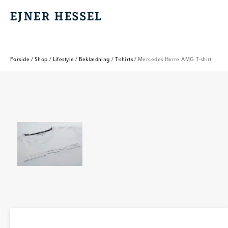
EJNER HESSEL
EJNER HESSEL
Forside
/
Shop
/
Lifestyle
/
Beklædning
/
T-shirts
/
Mercedes Herre AMG T-shirt