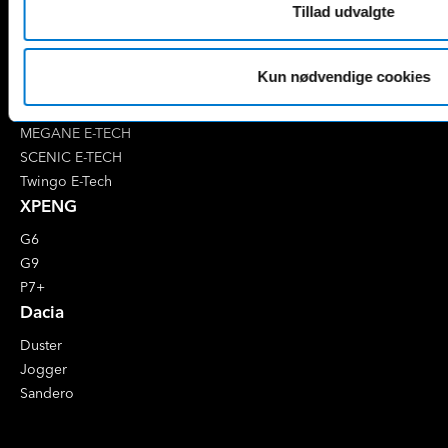
Tillad udvalgte
4 E-Tech
5 E-Tech
AUSTRAL
Kun nødvendige cookies
CAPTUR
CLIO
MEGANE E-TECH
SCENIC E-TECH
Twingo E-Tech
XPENG
G6
G9
P7+
Dacia
Duster
Jogger
Sandero