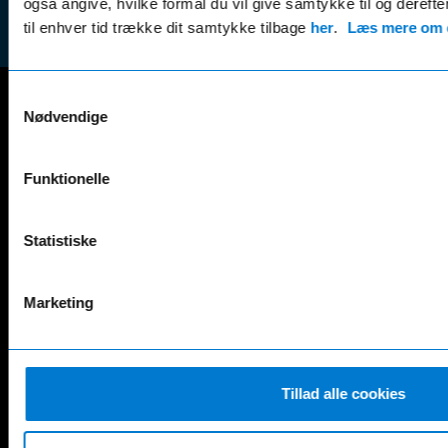
også angive, hvilke formål du vil give samtykke til og derefte
til enhver tid trække dit samtykke tilbage
her
.
Læs mere om c
Samtykkevalg
Nødvendige
Mercedes-Benz
A-Klasse
EQS
Funktionelle
AMG GT
EQV
AMG SL
G-Klasse
B-Klasse
GLA
Statistiske
C-Klasse
GLB
CLA
GLC
Marketing
E-Klasse
GLE
EQA
GLS
EQB
Marco Polo
EQC
S-Klasse
Tillad alle cookies
EQE
V-Klasse
Renault