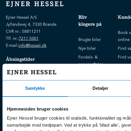
EJNER HESSEL
Bliv
Kunde
Ejner Hessel A/S
klogere på
Jyllandsvej 4, 7330 Brande
CVR nr.:
58811211
Book v
Tlf. nr.:
7211 5001
Brugte biler
online
E-mail:
info@hessel.dk
Nye biler
Find s
Fordels- &
Find v
Åbningstider
serviceaftaler
Kontak
Man - Fre:
07.30 - 17.30
Guides, tips
Klage
Weekend:
& tricks
Kundep
Samtykke
Detaljer
Kampagner
Betali
& nyheder
Sikker betaling
(websh
Leasing &
Handel
Hjemmesiden bruger cookies
finansiering
(websh
Ejner Hessel bruger cookies til statistik, funktionalitet og må
Tilmeld dig
Reklam
samarbejde med tredjepart. Ved at trykke på 'tillad alle', giv
nyhedsbrevet
(websh