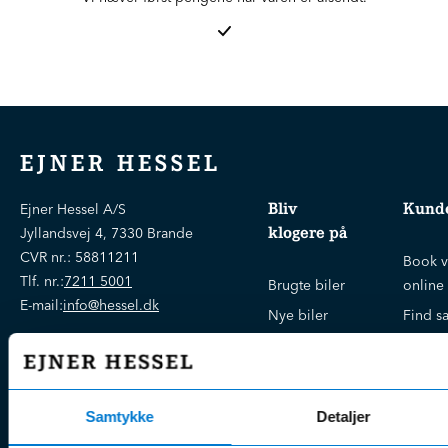
EJNER HESSEL
Bliv
Kunde
Ejner Hessel A/S
klogere på
Jyllandsvej 4, 7330 Brande
CVR nr.:
58811211
Book v
Tlf. nr.:
7211 5001
Brugte biler
online
E-mail:
info@hessel.dk
Nye biler
Find s
Fordels- &
Find v
Åbningstider
serviceaftaler
Kontak
Man - Fre:
07.30 - 17.30
Guides, tips
Klage
Weekend:
Samtykke
Detaljer
& tricks
Kundep