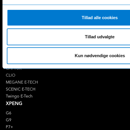
E-Klasse
GLE
EQA
GLS
EQB
Marco Polo
Tillad alle cookies
EQC
S-Klasse
EQE
V-Klasse
Tillad udvalgte
Renault
4 E-Tech
5 E-Tech
Kun nødvendige cookies
AUSTRAL
CAPTUR
CLIO
MEGANE E-TECH
SCENIC E-TECH
Twingo E-Tech
XPENG
G6
G9
P7+