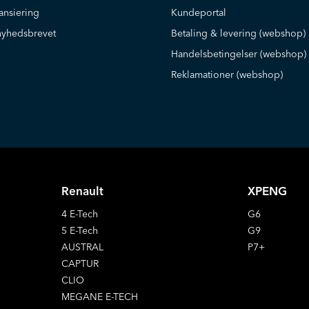
ansiering
Kundeportal
nyhedsbrevet
Betaling & levering (webshop)
Handelsbetingelser (webshop)
Reklamationer (webshop)
Renault
XPENG
4 E-Tech
G6
5 E-Tech
G9
AUSTRAL
P7+
CAPTUR
CLIO
MEGANE E-TECH