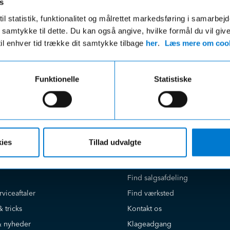
s
ri fragt på ordre over 599,- og der
VI leverer de fleste varer ind
il statistik, funktionalitet og målrettet markedsføring i samarbej
gratis afhentning i en af vores
hverdage
 du samtykke til dette. Du kan også angive, hvilke formål du vil giv
r uanset beløbet på din ordre
til enhver tid trække dit samtykke tilbage
her
.
Læs mere om cook
Funktionelle
Statistiske
e på
Kundeservice
ies
Tillad udvalgte
Book værkstedstid online
Find salgsafdeling
rviceaftaler
Find værksted
& tricks
Kontakt os
 nyheder
Klageadgang