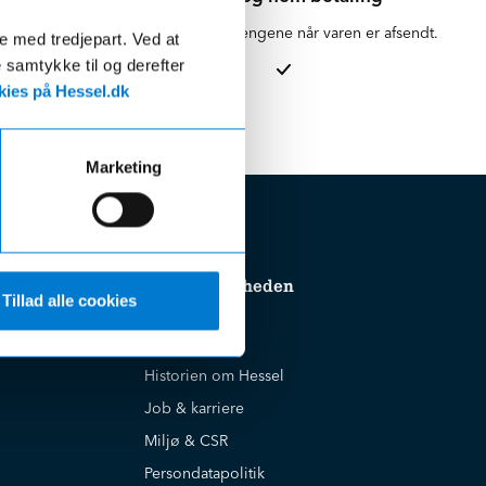
en for 1-3
Vi hæver først pengene når varen er afsendt.
de med tredjepart. Ved at
e samtykke til og derefter
ies på Hessel.dk
Marketing
Om virksomheden
Tillad alle cookies
Cookiepolitik
Historien om Hessel
Job & karriere
Miljø & CSR
Persondatapolitik