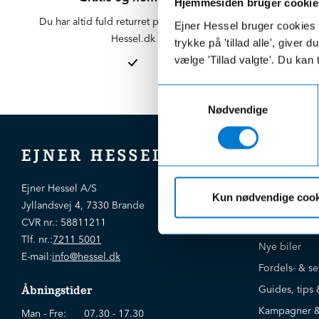
Hjemmesiden bruger cookie
Du har altid fuld returret på varer købt på
Der er altid f
Ejner Hessel bruger cookies t
Hessel.dk
er altid 
trykke på 'tillad alle', giver
afdelinge
vælge 'Tillad valgte'. Du kan 
Samtykkevalg
Nødvendige
EJNER HESSEL
Bliv kloger
Ejner Hessel A/S
Kun nødvendige cook
Jyllandsvej 4, 7330 Brande
CVR nr.:
58811211
Brugte biler
Tlf. nr.:
7211 5001
Nye biler
E-mail:
info@hessel.dk
Fordels- & se
Guides, tips 
Åbningstider
Kampagner &
Man - Fre:
07.30 - 17.30