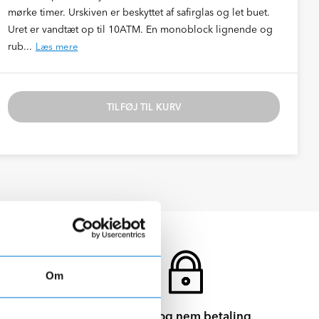
mørke timer. Urskiven er beskyttet af safirglas og let buet.
Uret er vandtæt op til 10ATM. En monoblock lignende og
rub...
Læs mere
TILFØJ TIL KURV
Om
Sikker og nem betaling