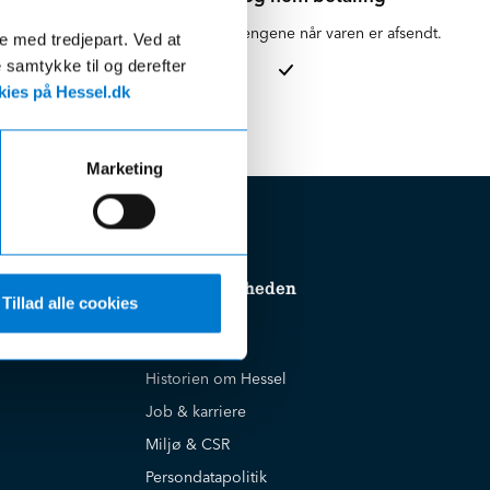
en for 1-3
Vi hæver først pengene når varen er afsendt.
de med tredjepart. Ved at
e samtykke til og derefter
ies på Hessel.dk
Marketing
Om virksomheden
Tillad alle cookies
Cookiepolitik
Historien om Hessel
Job & karriere
Miljø & CSR
Persondatapolitik