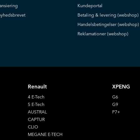
ansiering
Kundeportal
nyhedsbrevet
Betaling & levering (webshop)
Handelsbetingelser (webshop)
Reklamationer (webshop)
Renault
XPENG
4 E-Tech
G6
5 E-Tech
G9
AUSTRAL
P7+
CAPTUR
CLIO
MEGANE E-TECH