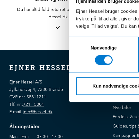
Hjemmesiden bruger cookie
Du har altid fuld returret på varer købt på
Der er altid f
Ejner Hessel bruger cookies t
Hessel.dk
er altid 
trykke på 'tillad alle', giver
afdelinge
vælge 'Tillad valgte'. Du kan 
Samtykkevalg
Nødvendige
EJNER HESSEL
Bliv kloger
Ejner Hessel A/S
Kun nødvendige cook
Jyllandsvej 4, 7330 Brande
CVR nr.:
58811211
Brugte biler
Tlf. nr.:
7211 5001
Nye biler
E-mail:
info@hessel.dk
Fordels- & se
Guides, tips 
Åbningstider
Kampagner &
Man - Fre:
07.30 - 17.30