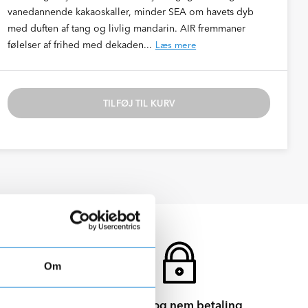
vanedannende kakaoskaller, minder SEA om havets dyb
med duften af tang og livlig mandarin. AIR fremmaner
følelser af frihed med dekaden...
Læs mere
TILFØJ TIL KURV
Om
Sikker og nem betaling