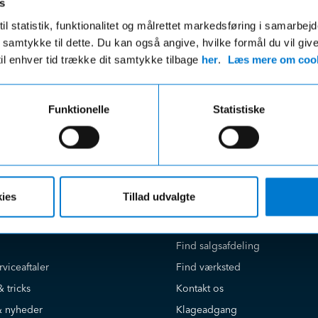
s
ri fragt på ordre over 599,- og der
VI leverer de fleste varer ind
il statistik, funktionalitet og målrettet markedsføring i samarbej
gratis afhentning i en af vores
hverdage
 du samtykke til dette. Du kan også angive, hvilke formål du vil giv
r uanset beløbet på din ordre
til enhver tid trække dit samtykke tilbage
her
.
Læs mere om cook
Funktionelle
Statistiske
e på
Kundeservice
ies
Tillad udvalgte
Book værkstedstid online
Find salgsafdeling
rviceaftaler
Find værksted
& tricks
Kontakt os
 nyheder
Klageadgang