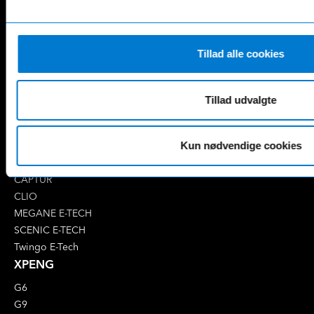
CLA
GLC
E-Klasse
GLE
EQA
GLS
Tillad alle cookies
EQB
Marco Polo
EQC
S-Klasse
EQE
V-Klasse
Tillad udvalgte
Renault
4 E-Tech
5 E-Tech
Kun nødvendige cookies
AUSTRAL
CAPTUR
CLIO
MEGANE E-TECH
SCENIC E-TECH
Twingo E-Tech
XPENG
G6
G9