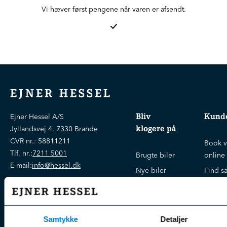
Vi hæver først pengene når varen er afsendt.
EJNER HESSEL
Bliv
Kunde
Ejner Hessel A/S
klogere på
Jyllandsvej 4, 7330 Brande
CVR nr.:
58811211
Book v
Tlf. nr.:
7211 5001
Brugte biler
online
E-mail:
info@hessel.dk
Nye biler
Find s
Fordels- &
Find v
Åbningstider
serviceaftaler
Kontak
Man - Fre:
07.30 - 17.30
Guides, tips
Klage
Weekend:
Samtykke
Detaljer
& tricks