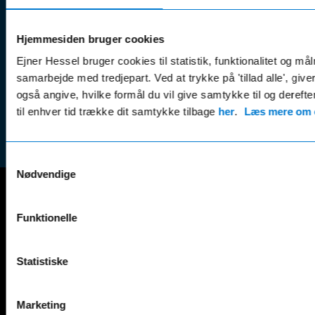
Kundep
Kampagner
Betali
& nyheder
Sikker betaling
Hjemmesiden bruger cookies
(websh
Leasing &
Ejner Hessel bruger cookies til statistik, funktionalitet og må
Handel
finansiering
samarbejde med tredjepart. Ved at trykke på 'tillad alle', giv
(websh
Tilmeld dig
også angive, hvilke formål du vil give samtykke til og derefte
Reklam
nyhedsbrevet
til enhver tid trække dit samtykke tilbage
her
.
Læs mere om c
(websh
Samtykkevalg
Nødvendige
Mercedes-Benz
Funktionelle
A-Klasse
EQS
AMG GT
EQV
Statistiske
AMG SL
G-Klasse
B-Klasse
GLA
C-Klasse
GLB
Marketing