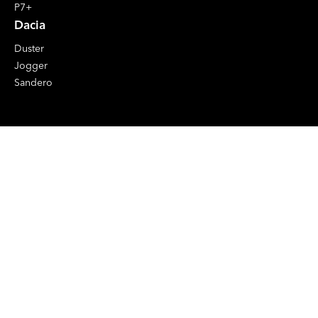
P7+
Dacia
Duster
Jogger
Sandero