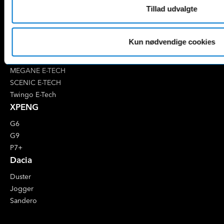
Tillad udvalgte
4 E-Tech
5 E-Tech
AUSTRAL
Kun nødvendige cookies
CAPTUR
CLIO
MEGANE E-TECH
SCENIC E-TECH
Twingo E-Tech
XPENG
G6
G9
P7+
Dacia
Duster
Jogger
Sandero