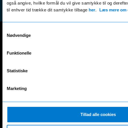
(websh
også angive, hvilke formål du vil give samtykke til og derefte
til enhver tid trække dit samtykke tilbage
her
.
Læs mere om c
Samtykkevalg
Nødvendige
Mercedes-Benz
A-Klasse
EQS
Funktionelle
AMG GT
EQV
AMG SL
G-Klasse
B-Klasse
GLA
Statistiske
C-Klasse
GLB
CLA
GLC
Marketing
E-Klasse
GLE
EQA
GLS
EQB
Marco Polo
EQC
S-Klasse
Tillad alle cookies
EQE
V-Klasse
Renault