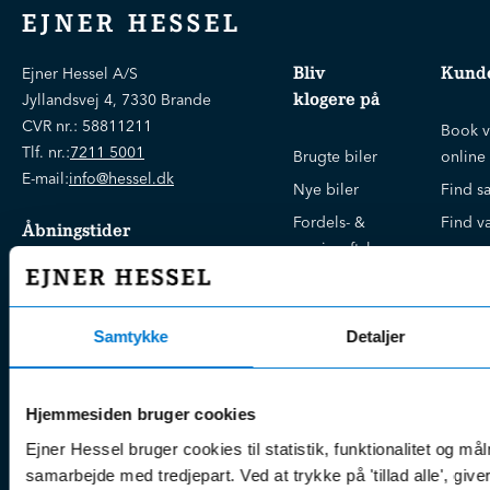
EJNER HESSEL
Bliv
Kunde
Ejner Hessel A/S
klogere på
Jyllandsvej 4, 7330 Brande
CVR nr.:
58811211
Book v
Tlf. nr.:
7211 5001
Brugte biler
online
E-mail:
info@hessel.dk
Nye biler
Find s
Fordels- &
Find v
Åbningstider
serviceaftaler
Kontak
Man - Fre:
07.30 - 17.30
Guides, tips
Klage
Weekend:
& tricks
Kundep
Samtykke
Detaljer
Kampagner
Betali
& nyheder
Sikker betaling
(websh
Leasing &
Handel
Hjemmesiden bruger cookies
finansiering
(websh
Ejner Hessel bruger cookies til statistik, funktionalitet og må
Tilmeld dig
Reklam
samarbejde med tredjepart. Ved at trykke på 'tillad alle', giv
nyhedsbrevet