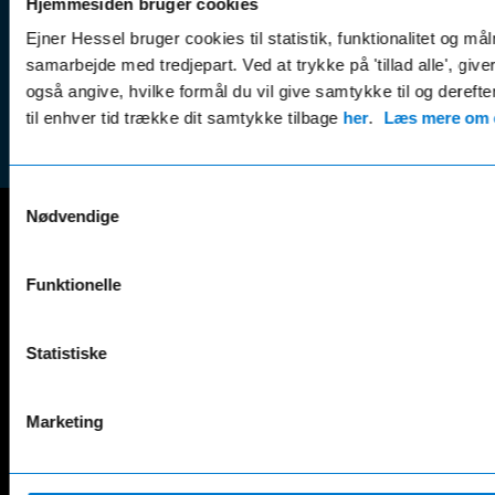
Hjemmesiden bruger cookies
Leasing &
Handel
Ejner Hessel bruger cookies til statistik, funktionalitet og må
finansiering
(websh
samarbejde med tredjepart. Ved at trykke på 'tillad alle', giv
Tilmeld dig
Reklam
også angive, hvilke formål du vil give samtykke til og derefte
nyhedsbrevet
(websh
til enhver tid trække dit samtykke tilbage
her
.
Læs mere om c
Samtykkevalg
Nødvendige
Mercedes-Benz
Funktionelle
A-Klasse
EQS
AMG GT
EQV
AMG SL
G-Klasse
Statistiske
B-Klasse
GLA
C-Klasse
GLB
Marketing
CLA
GLC
E-Klasse
GLE
EQA
GLS