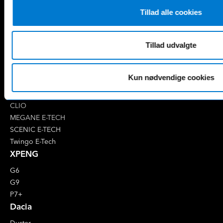
EQB
Marco Polo
Tillad alle cookies
EQC
S-Klasse
EQE
V-Klasse
Renault
Tillad udvalgte
4 E-Tech
5 E-Tech
Kun nødvendige cookies
AUSTRAL
CAPTUR
CLIO
MEGANE E-TECH
SCENIC E-TECH
Twingo E-Tech
XPENG
G6
G9
P7+
Dacia