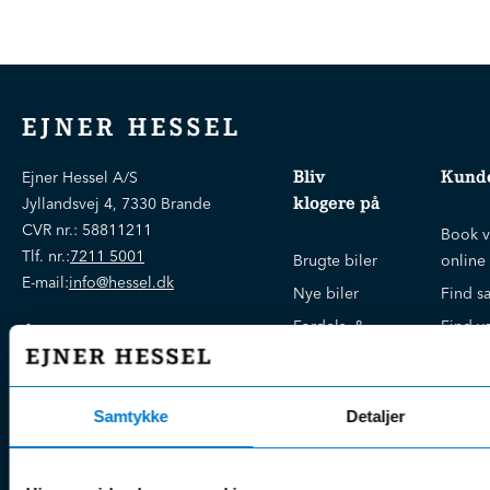
EJNER HESSEL
Bliv
Kunde
Ejner Hessel A/S
klogere på
Jyllandsvej 4, 7330 Brande
CVR nr.:
58811211
Book v
Tlf. nr.:
7211 5001
Brugte biler
online
E-mail:
info@hessel.dk
Nye biler
Find s
Fordels- &
Find v
Åbningstider
serviceaftaler
Kontak
Man - Fre:
07.30 - 17.30
Guides, tips
Klage
Weekend:
& tricks
Samtykke
Detaljer
Kundep
Kampagner
Betali
& nyheder
Sikker betaling
(websh