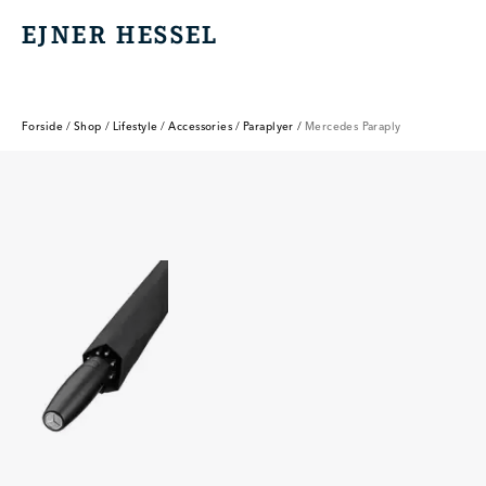
EJNER HESSEL
EJNER HESSEL
Forside
/
Shop
/
Lifestyle
/
Accessories
/
Paraplyer
/
Mercedes Paraply