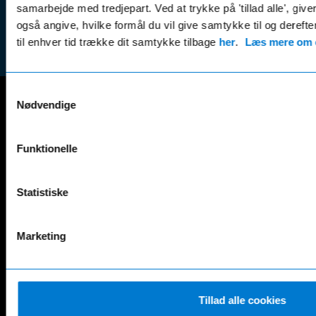
Tilmeld dig
samarbejde med tredjepart. Ved at trykke på 'tillad alle', giv
Reklam
nyhedsbrevet
også angive, hvilke formål du vil give samtykke til og derefte
(websh
til enhver tid trække dit samtykke tilbage
her
.
Læs mere om c
Samtykkevalg
Nødvendige
Mercedes-Benz
A-Klasse
EQS
Funktionelle
AMG GT
EQV
AMG SL
G-Klasse
Statistiske
B-Klasse
GLA
C-Klasse
GLB
CLA
GLC
Marketing
E-Klasse
GLE
EQA
GLS
EQB
Marco Polo
EQC
S-Klasse
Tillad alle cookies
EQE
V-Klasse