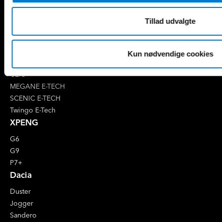
Renault
Tillad udvalgte
4 E-Tech
5 E-Tech
AUSTRAL
Kun nødvendige cookies
CAPTUR
CLIO
MEGANE E-TECH
SCENIC E-TECH
Twingo E-Tech
XPENG
G6
G9
P7+
Dacia
Duster
Jogger
Sandero