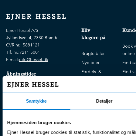
EJNER HESSEL
Bliv
Kunde
Ejner Hessel A/S
klogere på
Jyllandsvej 4, 7330 Brande
CVR nr.:
58811211
Book v
Tlf. nr.:
7211 5001
Brugte biler
online
E-mail:
info@hessel.dk
Nye biler
Find s
Fordels- &
Find v
Åbningstider
serviceaftaler
Kontak
Man - Fre:
07.30 - 17.30
Guides, tips
Klage
Weekend:
& tricks
Kundep
Samtykke
Detaljer
Kampagner
Betali
& nyheder
Sikker betaling
(websh
Leasing &
Hjemmesiden bruger cookies
Handel
finansiering
(websh
Ejner Hessel bruger cookies til statistik, funktionalitet og må