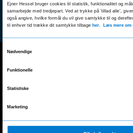
finansiering
Ejner Hessel bruger cookies til statistik, funktionalitet og må
(websh
samarbejde med tredjepart. Ved at trykke på 'tillad alle', giv
Tilmeld dig
Reklam
også angive, hvilke formål du vil give samtykke til og derefte
nyhedsbrevet
(websh
til enhver tid trække dit samtykke tilbage
her
.
Læs mere om c
Samtykkevalg
Nødvendige
Mercedes-Benz
Funktionelle
A-Klasse
EQS
AMG GT
EQV
AMG SL
G-Klasse
Statistiske
B-Klasse
GLA
C-Klasse
GLB
CLA
GLC
Marketing
E-Klasse
GLE
EQA
GLS
EQB
Marco Polo