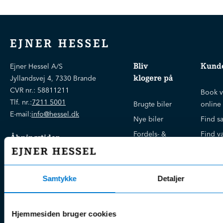
EJNER HESSEL
Bliv
Kunde
Ejner Hessel A/S
klogere på
Jyllandsvej 4, 7330 Brande
CVR nr.:
58811211
Book v
Tlf. nr.:
7211 5001
Brugte biler
online
E-mail:
info@hessel.dk
Nye biler
Find s
Fordels- &
Find v
Åbningstider
serviceaftaler
Kontak
Man - Fre:
07.30 - 17.30
Guides, tips
Klage
Weekend:
& tricks
Samtykke
Detaljer
Kundep
Kampagner
Betali
& nyheder
Sikker betaling
(websh
Hjemmesiden bruger cookies
Leasing &
Handel