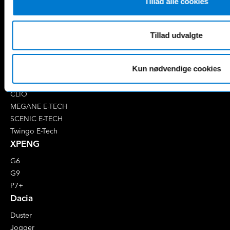
Tillad alle cookies
EQC
S-Klasse
EQE
V-Klasse
Renault
Tillad udvalgte
4 E-Tech
5 E-Tech
Kun nødvendige cookies
AUSTRAL
CAPTUR
CLIO
MEGANE E-TECH
SCENIC E-TECH
Twingo E-Tech
XPENG
G6
G9
P7+
Dacia
Duster
Jogger