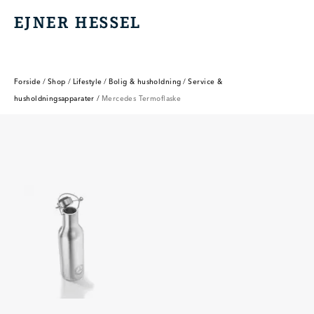
EJNER HESSEL
EJNER HESSEL
Forside
/
Shop
/
Lifestyle
/
Bolig & husholdning
/
Service &
husholdningsapparater
/
Mercedes Termoflaske