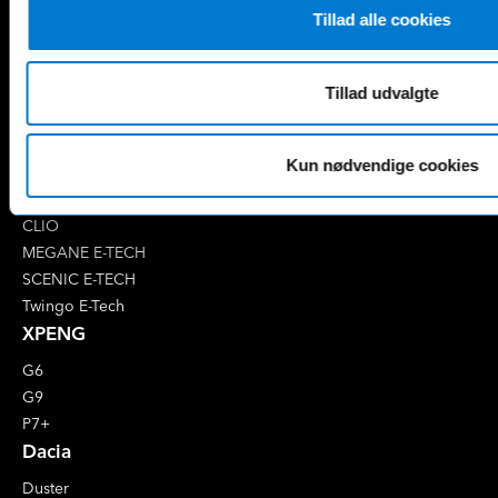
EQB
Marco Polo
Tillad alle cookies
EQC
S-Klasse
EQE
V-Klasse
Renault
Tillad udvalgte
4 E-Tech
5 E-Tech
Kun nødvendige cookies
AUSTRAL
CAPTUR
CLIO
MEGANE E-TECH
SCENIC E-TECH
Twingo E-Tech
XPENG
G6
G9
P7+
Dacia
Duster