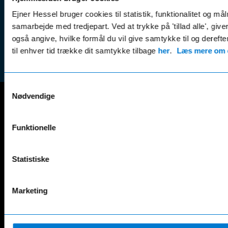
Leasing &
Handel
finansiering
Ejner Hessel bruger cookies til statistik, funktionalitet og må
(websh
samarbejde med tredjepart. Ved at trykke på 'tillad alle', giv
Tilmeld dig
Reklam
også angive, hvilke formål du vil give samtykke til og derefte
nyhedsbrevet
(websh
til enhver tid trække dit samtykke tilbage
her
.
Læs mere om c
Samtykkevalg
Nødvendige
Mercedes-Benz
Funktionelle
A-Klasse
EQS
AMG GT
EQV
AMG SL
G-Klasse
Statistiske
B-Klasse
GLA
C-Klasse
GLB
Marketing
CLA
GLC
E-Klasse
GLE
EQA
GLS