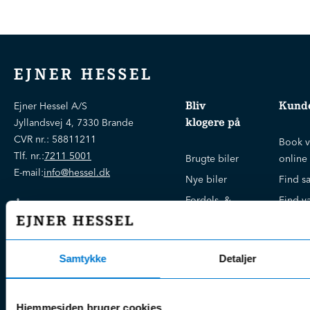
EJNER HESSEL
Bliv
Kunde
Ejner Hessel A/S
klogere på
Jyllandsvej 4, 7330 Brande
CVR nr.:
58811211
Book v
Tlf. nr.:
7211 5001
Brugte biler
online
E-mail:
info@hessel.dk
Nye biler
Find s
Fordels- &
Find v
Åbningstider
serviceaftaler
Kontak
Man - Fre:
07.30 - 17.30
Guides, tips
Klage
Weekend:
& tricks
Samtykke
Detaljer
Kundep
Kampagner
Betali
& nyheder
Sikker betaling
(websh
Hjemmesiden bruger cookies