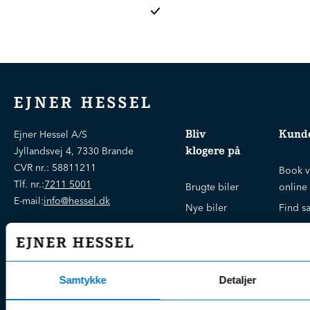
EJNER HESSEL
Bliv
Kunde
Ejner Hessel A/S
klogere på
Jyllandsvej 4, 7330 Brande
CVR nr.:
58811211
Book v
Tlf. nr.:
7211 5001
Brugte biler
online
E-mail:
info@hessel.dk
Nye biler
Find s
Fordels- &
Find v
Åbningstider
serviceaftaler
Kontak
Man - Fre:
07.30 - 17.30
Guides, tips
Klage
Weekend:
Samtykke
Detaljer
& tricks
Kundep
Kampagner