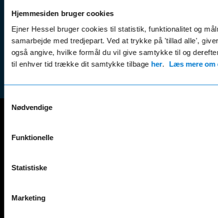
Betali
& nyheder
Sikker betaling
(websh
Hjemmesiden bruger cookies
Leasing &
Handel
Ejner Hessel bruger cookies til statistik, funktionalitet og må
finansiering
(websh
samarbejde med tredjepart. Ved at trykke på 'tillad alle', giv
Tilmeld dig
også angive, hvilke formål du vil give samtykke til og derefte
Reklam
nyhedsbrevet
til enhver tid trække dit samtykke tilbage
her
.
Læs mere om c
(websh
Samtykkevalg
Nødvendige
Mercedes-Benz
Funktionelle
A-Klasse
EQS
AMG GT
EQV
Statistiske
AMG SL
G-Klasse
B-Klasse
GLA
C-Klasse
GLB
Marketing
CLA
GLC
E-Klasse
GLE