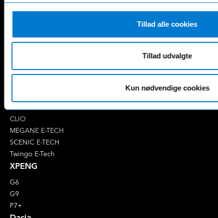
EQA
GLS
EQB
Marco Polo
Tillad alle cookies
EQC
S-Klasse
EQE
V-Klasse
Renault
Tillad udvalgte
4 E-Tech
5 E-Tech
Kun nødvendige cookies
AUSTRAL
CAPTUR
CLIO
MEGANE E-TECH
SCENIC E-TECH
Twingo E-Tech
XPENG
G6
G9
P7+
Dacia