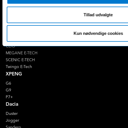
EQE
V-Klasse
Renault
Tillad udvalgte
4 E-Tech
5 E-Tech
AUSTRAL
Kun nødvendige cookies
CAPTUR
CLIO
MEGANE E-TECH
SCENIC E-TECH
Twingo E-Tech
XPENG
G6
G9
P7+
Dacia
Duster
Jogger
Sandero