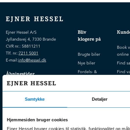
EJNER HESSEL
Bliv
Kunde
Ejner Hessel A/S
klogere på
Jyllandsvej 4, 7330 Brande
CVR nr.:
58811211
Book v
Tlf. nr.:
7211 5001
Brugte biler
online
E-mail:
info@hessel.dk
Nye biler
Find s
Fordels- &
Find v
Åbningstider
serviceaftaler
Kontak
Man - Fre:
07.30 - 17.30
Guides, tips
Klage
Weekend:
& tricks
Kundep
Samtykke
Detaljer
Kampagner
Betali
& nyheder
Sikker betaling
(websh
Leasing &
Hjemmesiden bruger cookies
Handel
finansiering
Ejner Hessel bruger cookies til statistik, funktionalitet og må
(websh