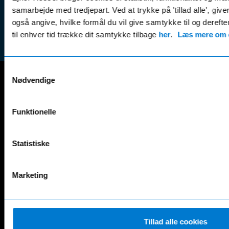
Tilmeld dig
samarbejde med tredjepart. Ved at trykke på 'tillad alle', giv
Reklam
nyhedsbrevet
også angive, hvilke formål du vil give samtykke til og derefte
(websh
til enhver tid trække dit samtykke tilbage
her
.
Læs mere om c
Samtykkevalg
Nødvendige
Mercedes-Benz
A-Klasse
EQS
Funktionelle
AMG GT
EQV
AMG SL
G-Klasse
Statistiske
B-Klasse
GLA
C-Klasse
GLB
CLA
GLC
Marketing
E-Klasse
GLE
EQA
GLS
EQB
Marco Polo
EQC
S-Klasse
Tillad alle cookies