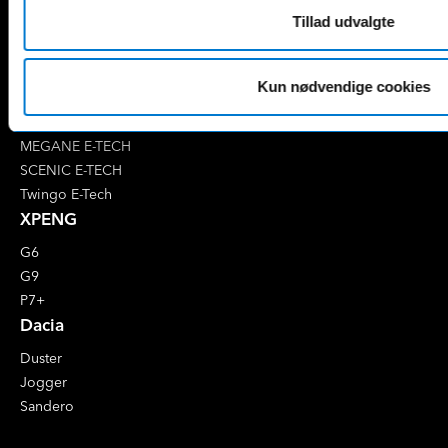
Tillad udvalgte
4 E-Tech
5 E-Tech
AUSTRAL
Kun nødvendige cookies
CAPTUR
CLIO
MEGANE E-TECH
SCENIC E-TECH
Twingo E-Tech
XPENG
G6
G9
P7+
Dacia
Duster
Jogger
Sandero