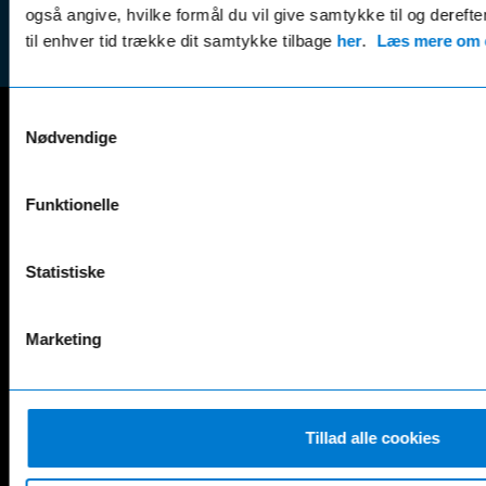
(websh
også angive, hvilke formål du vil give samtykke til og derefte
til enhver tid trække dit samtykke tilbage
her
.
Læs mere om c
Samtykkevalg
Nødvendige
Mercedes-Benz
A-Klasse
EQS
Funktionelle
AMG GT
EQV
AMG SL
G-Klasse
B-Klasse
GLA
Statistiske
C-Klasse
GLB
CLA
GLC
Marketing
E-Klasse
GLE
EQA
GLS
EQB
Marco Polo
EQC
S-Klasse
Tillad alle cookies
EQE
V-Klasse
Renault