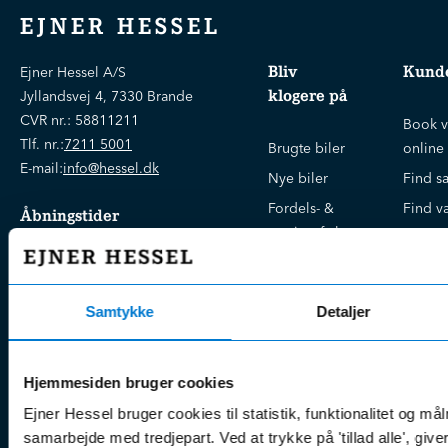
EJNER HESSEL
Bliv
Kunde
Ejner Hessel A/S
klogere på
Jyllandsvej 4, 7330 Brande
CVR nr.:
58811211
Book v
Tlf. nr.:
7211 5001
Brugte biler
online
E-mail:
info@hessel.dk
Nye biler
Find s
Fordels- &
Find v
Åbningstider
serviceaftaler
Kontak
Man - Fre:
07.30 - 17.30
Guides, tips
Klage
Weekend:
& tricks
Kundep
Samtykke
Detaljer
Kampagner
Betali
& nyheder
Sikker betaling
(websh
Leasing &
Handel
Hjemmesiden bruger cookies
finansiering
(websh
Ejner Hessel bruger cookies til statistik, funktionalitet og må
Tilmeld dig
Reklam
samarbejde med tredjepart. Ved at trykke på 'tillad alle', giv
nyhedsbrevet