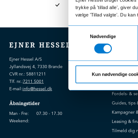
afdelinge
trykke på 'tillad alle', giver
vælge 'Tillad valgte'. Du kan 
Samtykkevalg
Nødvendige
EJNER HESSEL
Bliv kloger
Ejner Hessel A/S
Jyllandsvej 4, 7330 Brande
CVR nr.:
58811211
Kun nødvendige cook
Brugte biler
Tlf. nr.:
7211 5001
Nye biler
E-mail:
info@hessel.dk
Fordels- & se
Guides, tips 
Åbningstider
Kampagner &
Man - Fre:
07.30 - 17.30
Weekend:
Leasing & fin
Tilmeld dig 