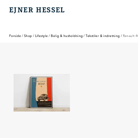
EJNER HESSEL
EJNER HESSEL
Forside
/
Shop
/
Lifestyle
/
Bolig & husholdning
/
Tekstiler & indretning
/
Renault 4