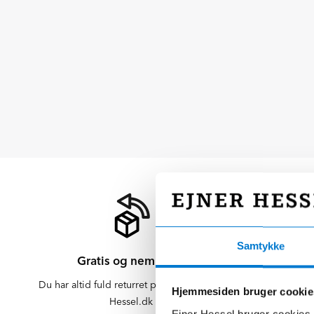
Samtykke
Gratis og nem retur
Du har altid fuld returret på varer købt på
Der er altid f
Hjemmesiden bruger cookie
Hessel.dk
er altid 
Ejner Hessel bruger cookies t