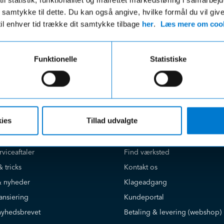
r uanset beløbet på din ordre
 du samtykke til dette. Du kan også angive, hvilke formål du vil giv
til enhver tid trække dit samtykke tilbage
her
.
Læs mere om cook
Funktionelle
Statistiske
e på
Kundeservice
ies
Tillad udvalgte
Book værkstedstid online
Find salgsafdeling
rviceaftaler
Find værksted
& tricks
Kontakt os
 nyheder
Klageadgang
ansiering
Kundeportal
nyhedsbrevet
Betaling & levering (webshop)