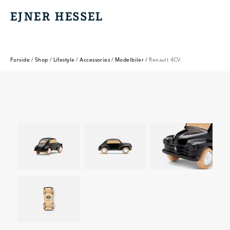
EJNER HESSEL
EJNER HESSEL
Forside
/
Shop
/
Lifestyle
/
Accessories
/
Modelbiler
/
Renault 4CV