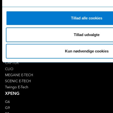
E-Klasse
GLE
EQA
GLS
EQB
Marco Polo
Tillad alle cookies
EQC
S-Klasse
EQE
V-Klasse
Tillad udvalgte
Renault
4 E-Tech
5 E-Tech
Kun nødvendige cookies
AUSTRAL
CAPTUR
CLIO
MEGANE E-TECH
SCENIC E-TECH
Twingo E-Tech
XPENG
G6
G9