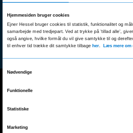
Kundep
Kampagner
Betali
& nyheder
Sikker betaling
Hjemmesiden bruger cookies
(websh
Leasing &
Ejner Hessel bruger cookies til statistik, funktionalitet og må
Handel
finansiering
samarbejde med tredjepart. Ved at trykke på 'tillad alle', giv
(websh
Tilmeld dig
også angive, hvilke formål du vil give samtykke til og derefte
Reklam
nyhedsbrevet
til enhver tid trække dit samtykke tilbage
her
.
Læs mere om c
(websh
Samtykkevalg
Nødvendige
Mercedes-Benz
Funktionelle
A-Klasse
EQS
AMG GT
EQV
Statistiske
AMG SL
G-Klasse
B-Klasse
GLA
C-Klasse
GLB
Marketing
CLA
GLC