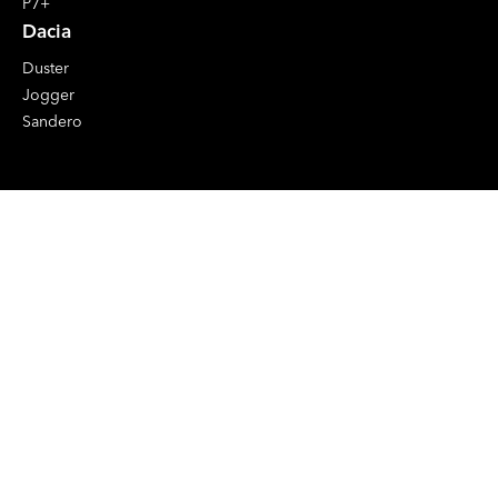
P7+
Dacia
Duster
Jogger
Sandero