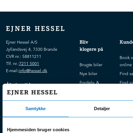
EJNER HESSEL
Bliv
Kunde
Ejner Hessel A/S
klogere på
Jyllandsvej 4, 7330 Brande
CVR nr.:
58811211
Book v
Tlf. nr.:
7211 5001
Brugte biler
online
E-mail:
info@hessel.dk
Nye biler
Find s
Fordels- &
Find v
Åbningstider
serviceaftaler
Kontak
Man - Fre:
07.30 - 17.30
Guides, tips
Klage
Weekend:
& tricks
Samtykke
Detaljer
Kundep
Kampagner
Betali
& nyheder
Sikker betaling
(websh
Hjemmesiden bruger cookies
Leasing &