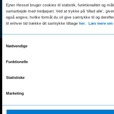
Handel
finansiering
Ejner Hessel bruger cookies til statistik, funktionalitet og må
(websh
samarbejde med tredjepart. Ved at trykke på 'tillad alle', giv
Tilmeld dig
Reklam
også angive, hvilke formål du vil give samtykke til og derefte
nyhedsbrevet
(websh
til enhver tid trække dit samtykke tilbage
her
.
Læs mere om c
Samtykkevalg
Nødvendige
Mercedes-Benz
Funktionelle
A-Klasse
EQS
AMG GT
EQV
AMG SL
G-Klasse
Statistiske
B-Klasse
GLA
C-Klasse
GLB
CLA
GLC
Marketing
E-Klasse
GLE
EQA
GLS
EQB
Marco Polo