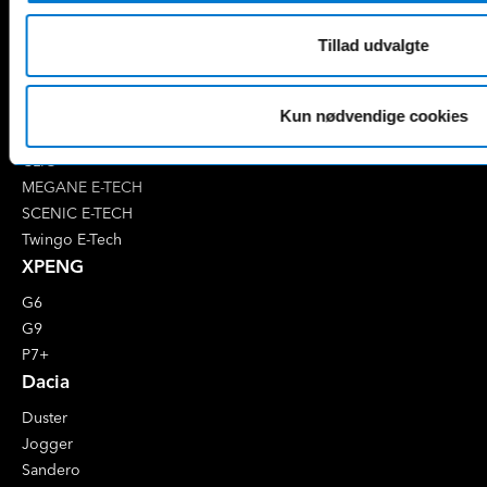
Renault
Tillad udvalgte
4 E-Tech
5 E-Tech
AUSTRAL
Kun nødvendige cookies
CAPTUR
CLIO
MEGANE E-TECH
SCENIC E-TECH
Twingo E-Tech
XPENG
G6
G9
P7+
Dacia
Duster
Jogger
Sandero