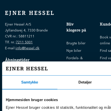
EJNER HESSEL
Bliv
Kunde
Ejner Hessel A/S
klogere på
Jyllandsvej 4, 7330 Brande
CVR nr.:
58811211
Book v
Tlf. nr.:
7211 5001
Brugte biler
online
E-mail:
info@hessel.dk
Nye biler
Find s
Fordels- &
Find v
Åbningstider
serviceaftaler
Kontak
Man - Fre:
07.30 - 17.30
Guides, tips
Klage
Weekend:
& tricks
Kundep
Samtykke
Detaljer
Kampagner
Betali
& nyheder
Sikker betaling
(websh
Leasing &
Hjemmesiden bruger cookies
Handel
finansiering
(websh
Ejner Hessel bruger cookies til statistik, funktionalitet og må