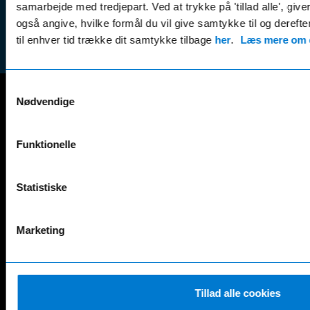
Tilmeld dig
samarbejde med tredjepart. Ved at trykke på 'tillad alle', giv
Reklam
nyhedsbrevet
også angive, hvilke formål du vil give samtykke til og derefte
(websh
til enhver tid trække dit samtykke tilbage
her
.
Læs mere om c
Samtykkevalg
Nødvendige
Mercedes-Benz
A-Klasse
EQS
Funktionelle
AMG GT
EQV
AMG SL
G-Klasse
Statistiske
B-Klasse
GLA
C-Klasse
GLB
CLA
GLC
Marketing
E-Klasse
GLE
EQA
GLS
EQB
Marco Polo
EQC
S-Klasse
Tillad alle cookies
EQE
V-Klasse