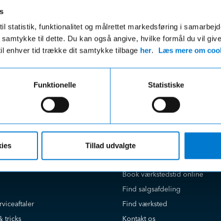
s
Fri fragt
Hurtig levering
il statistik, funktionalitet og målrettet markedsføring i samarbej
ri fragt på ordre over 599,- og der
VI leverer de fleste varer ind
 du samtykke til dette. Du kan også angive, hvilke formål du vil giv
gratis afhentning i en af vores
hverdage
til enhver tid trække dit samtykke tilbage
her
.
Læs mere om cook
r uanset beløbet på din ordre
Funktionelle
Statistiske
ies
Tillad udvalgte
e på
Kundeservice
Book værkstedstid online
Find salgsafdeling
rviceaftaler
Find værksted
& tricks
Kontakt os