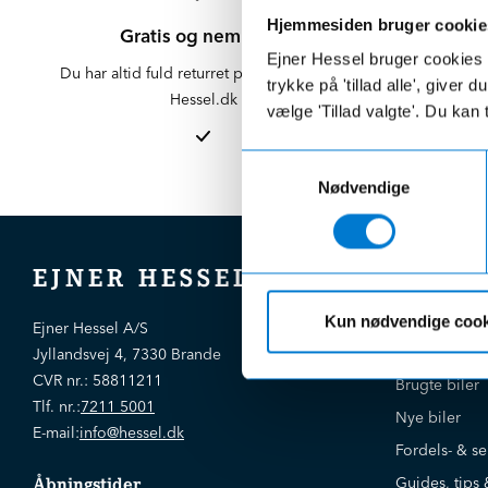
Hjemmesiden bruger cookie
Gratis og nem retur
Ejner Hessel bruger cookies t
Du har altid fuld returret på varer købt på
Der er altid f
trykke på 'tillad alle', giver
Hessel.dk
er altid 
vælge 'Tillad valgte'. Du kan 
afdelinge
Samtykkevalg
Nødvendige
EJNER HESSEL
Kun nødvendige cook
Bliv kloger
Ejner Hessel A/S
Jyllandsvej 4, 7330 Brande
CVR nr.:
58811211
Brugte biler
Tlf. nr.:
7211 5001
Nye biler
E-mail:
info@hessel.dk
Fordels- & se
Guides, tips 
Åbningstider