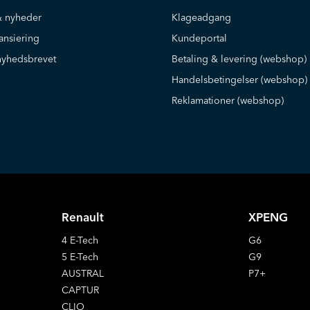
 nyheder
Klageadgang
ansiering
Kundeportal
nyhedsbrevet
Betaling & levering (webshop)
Handelsbetingelser (webshop)
Reklamationer (webshop)
Renault
XPENG
4 E-Tech
G6
5 E-Tech
G9
AUSTRAL
P7+
CAPTUR
CLIO