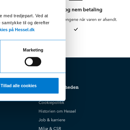
Sikker og nem betaling
de med tredjepart. Ved at
en for 1-3
Vi hæver først pengene når varen er afsendt.
e samtykke til og derefter
ies på Hessel.dk
Marketing
Tillad alle cookies
Om virksomheden
Cookiepolitik
Historien om Hessel
Job & karriere
Miljø & CSR