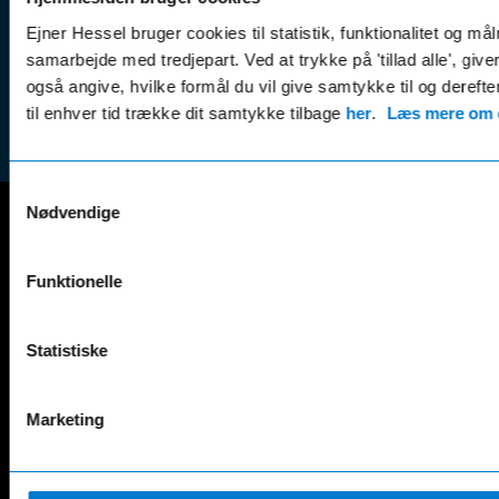
Leasing &
Handel
finansiering
Ejner Hessel bruger cookies til statistik, funktionalitet og må
(websh
samarbejde med tredjepart. Ved at trykke på 'tillad alle', giv
Tilmeld dig
Reklam
også angive, hvilke formål du vil give samtykke til og derefte
nyhedsbrevet
(websh
til enhver tid trække dit samtykke tilbage
her
.
Læs mere om c
Samtykkevalg
Nødvendige
Mercedes-Benz
Funktionelle
A-Klasse
EQS
AMG GT
EQV
AMG SL
G-Klasse
Statistiske
B-Klasse
GLA
C-Klasse
GLB
Marketing
CLA
GLC
E-Klasse
GLE
EQA
GLS