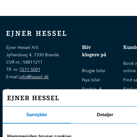
EJNER HESSEL
Bliv
Kunde
Ejner Hessel A/S
klogere på
Jyllandsvej 4, 7330 Brande
CVR nr.:
58811211
Book v
Tlf. nr.:
7211 5001
Brugte biler
online
E-mail:
info@hessel.dk
Nye biler
Find s
Fordels- &
Find v
Åbningstider
serviceaftaler
Kontak
Man - Fre:
07.30 - 17.30
Guides, tips
Klage
Weekend:
& tricks
Samtykke
Detaljer
Kundep
Kampagner
Betali
& nyheder
Sikker betaling
(websh
Hjemmesiden bruger cookies