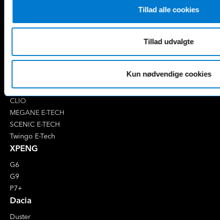
EQB
Marco Polo
Tillad alle cookies
EQC
S-Klasse
EQE
V-Klasse
Renault
Tillad udvalgte
4 E-Tech
5 E-Tech
Kun nødvendige cookies
AUSTRAL
CAPTUR
CLIO
MEGANE E-TECH
SCENIC E-TECH
Twingo E-Tech
XPENG
G6
G9
P7+
Dacia
Duster