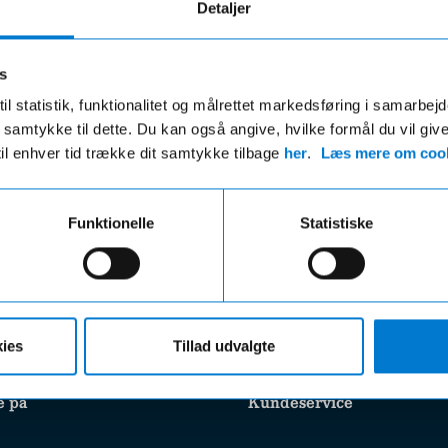
Detaljer
s
il statistik, funktionalitet og målrettet markedsføring i samarbej
 du samtykke til dette. Du kan også angive, hvilke formål du vil giv
Fri fragt
Hurtig levering
til enhver tid trække dit samtykke tilbage
her
.
Læs mere om cook
ri fragt på ordre over 599,- og der
VI leverer de fleste varer ind
gratis afhentning i en af vores
hverdage
r uanset beløbet på din ordre
Funktionelle
Statistiske
ies
Tillad udvalgte
e på
Kundeservice