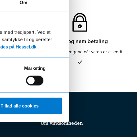
Om
de med tredjepart. Ved at
e samtykke til og derefter
Sikker og nem betaling
ies på Hessel.dk
en for 1-3
Vi hæver først pengene når varen er afsendt.
Marketing
Tillad alle cookies
Om virksomheden