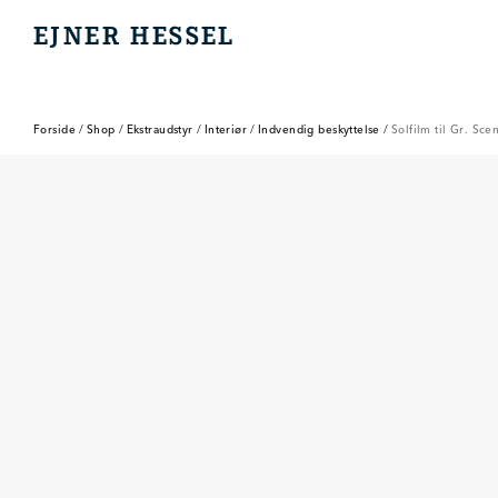
EJNER HESSEL
EJNER HESSEL
Forside
/
Shop
/
Ekstraudstyr
/
Interiør
/
Indvendig beskyttelse
/
Solfilm til Gr. Sc