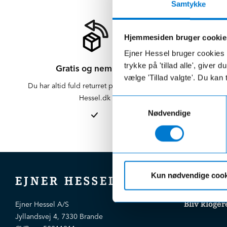
Samtykke
Hjemmesiden bruger cookie
Ejner Hessel bruger cookies t
trykke på 'tillad alle', giver
Gratis og nem retur
vælge 'Tillad valgte'. Du kan 
Du har altid fuld returret på varer købt på
Der er altid f
Hessel.dk
er altid 
Samtykkevalg
afdelinge
Nødvendige
Kun nødvendige cook
EJNER HESSEL
Bliv kloger
Ejner Hessel A/S
Jyllandsvej 4, 7330 Brande