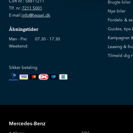
CVR nr.:
58811211
Brugte biler
Tlf. nr.:
7211 5001
Nye biler
E-mail:
info@hessel.dk
Fordels- & se
Guides, tips 
Åbningstider
Kampagner &
Man - Fre:
07.30 - 17.30
Weekend:
Leasing & fin
Tilmeld dig 
Sikker betaling
Mercedes-Benz