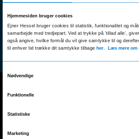
Kundep
Kampagner
Betali
& nyheder
Sikker betaling
Hjemmesiden bruger cookies
(websh
Leasing &
Ejner Hessel bruger cookies til statistik, funktionalitet og må
Handel
finansiering
samarbejde med tredjepart. Ved at trykke på 'tillad alle', giv
(websh
Tilmeld dig
også angive, hvilke formål du vil give samtykke til og derefte
Reklam
nyhedsbrevet
til enhver tid trække dit samtykke tilbage
her
.
Læs mere om c
(websh
Samtykkevalg
Nødvendige
Mercedes-Benz
Funktionelle
A-Klasse
EQS
AMG GT
EQV
Statistiske
AMG SL
G-Klasse
B-Klasse
GLA
C-Klasse
GLB
Marketing