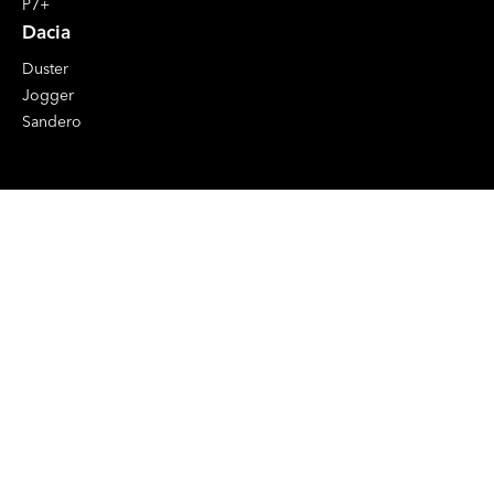
P7+
Dacia
Duster
Jogger
Sandero