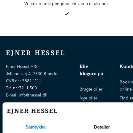
Vi hæver først pengene når varen er afsendt.
EJNER HESSEL
Bliv
Kunde
Ejner Hessel A/S
klogere på
Jyllandsvej 4, 7330 Brande
CVR nr.:
58811211
Book v
Tlf. nr.:
7211 5001
Brugte biler
online
E-mail:
info@hessel.dk
Nye biler
Find s
Fordels- &
Find v
Åbningstider
serviceaftaler
Kontak
Man - Fre:
07.30 - 17.30
Guides, tips
Klage
Weekend:
Samtykke
Detaljer
& tricks