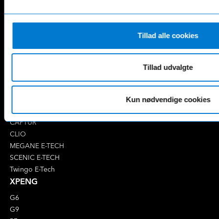
CLA
GLC
E-Klasse
GLE
EQA
GLS
EQB
Marco Polo
Tillad alle cookies
EQC
S-Klasse
EQE
V-Klasse
Tillad udvalgte
Renault
4 E-Tech
5 E-Tech
Kun nødvendige cookies
AUSTRAL
CAPTUR
CLIO
MEGANE E-TECH
SCENIC E-TECH
Twingo E-Tech
XPENG
G6
G9