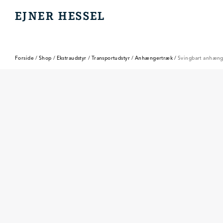
EJNER HESSEL
EJNER HESSEL
Forside
/
Shop
/
Ekstraudstyr
/
Transportudstyr
/
Anhængertræk
/
Svingbart anhæng