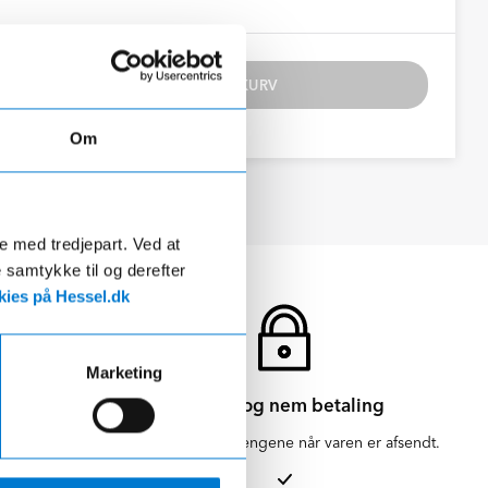
TILFØJ TIL KURV
Om
de med tredjepart. Ved at
e samtykke til og derefter
ies på Hessel.dk
Marketing
Sikker og nem betaling
en for 1-3
Vi hæver først pengene når varen er afsendt.