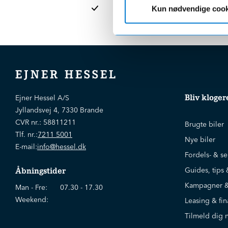
afdelinge
Kun nødvendige cook
EJNER HESSEL
Bliv kloger
Ejner Hessel A/S
Jyllandsvej 4, 7330 Brande
CVR nr.:
58811211
Brugte biler
Tlf. nr.:
7211 5001
Nye biler
E-mail:
info@hessel.dk
Fordels- & se
Guides, tips 
Åbningstider
Kampagner &
Man - Fre:
07.30 - 17.30
Weekend:
Leasing & fin
Tilmeld dig 