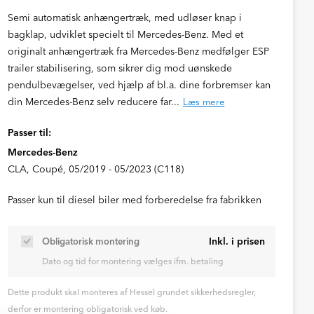
Semi automatisk anhængertræk, med udløser knap i
bagklap, udviklet specielt til Mercedes-Benz. Med et
originalt anhængertræk fra Mercedes-Benz medfølger ESP
trailer stabilisering, som sikrer dig mod uønskede
pendulbevægelser, ved hjælp af bl.a. dine forbremser kan
din Mercedes-Benz selv reducere far...
Læs mere
Passer til:
Mercedes-Benz
CLA, Coupé, 05/2019 - 05/2023 (C118)
Passer kun til diesel biler med forberedelse fra fabrikken
Inkl. i prisen
Obligatorisk montering
Dato og tid for montering vælges ifm. betaling
Dette produkt skal monteres af Hessel grundet sikkerhedsregler,
derfor er montering obligatorisk ved køb.