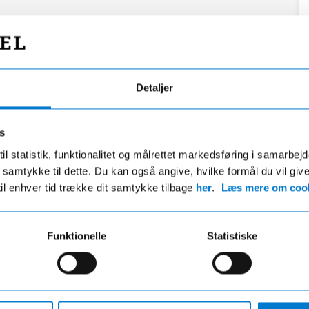
Detaljer
s
il statistik, funktionalitet og målrettet markedsføring i samarbej
 du samtykke til dette. Du kan også angive, hvilke formål du vil giv
til enhver tid trække dit samtykke tilbage
her
.
Læs mere om cook
Funktionelle
Statistiske
Fri fragt
Hurtig levering
ri fragt på ordre over 599,- og der
VI leverer de fleste varer ind
gratis afhentning i en af vores
hverdage