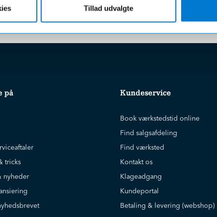
r uanset beløbet på din ordre
ies
Tillad udvalgte
e på
Kundeservice
Book værkstedstid online
Find salgsafdeling
rviceaftaler
Find værksted
& tricks
Kontakt os
 nyheder
Klageadgang
ansiering
Kundeportal
nyhedsbrevet
Betaling & levering (webshop)