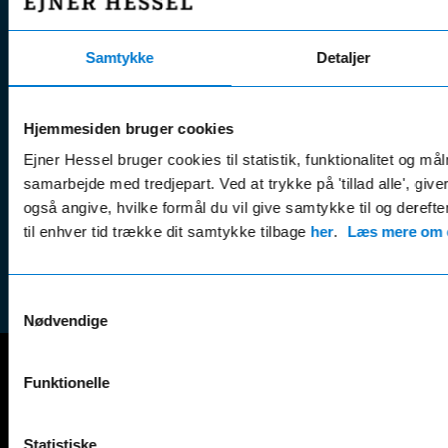
Fordels- &
Find v
Åbningstider
serviceaftaler
Kontak
Man - Fre:
07.30 - 17.30
Samtykke
Detaljer
Guides, tips
Klage
Weekend:
& tricks
Kundep
Kampagner
Hjemmesiden bruger cookies
Betali
& nyheder
Sikker betaling
(websh
Ejner Hessel bruger cookies til statistik, funktionalitet og må
Leasing &
samarbejde med tredjepart. Ved at trykke på 'tillad alle', giv
Handel
finansiering
også angive, hvilke formål du vil give samtykke til og derefte
(websh
Tilmeld dig
til enhver tid trække dit samtykke tilbage
her
.
Læs mere om c
Reklam
nyhedsbrevet
(websh
Samtykkevalg
Nødvendige
Funktionelle
Mercedes-Benz
A-Klasse
EQS
Statistiske