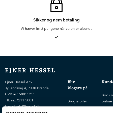
Sikker og nem betaling
Vi hæver først pengene når varen er afsendt.
EJNER HESSEL
Bliv
Kunde
Ejner Hessel A/S
klogere på
Jyllandsvej 4, 7330 Brande
CVR nr.:
58811211
Book v
Tlf. nr.:
7211 5001
Brugte biler
online
E-mail:
info@hessel.dk
Nye biler
Find s