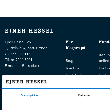
EJNER HESSEL
Bliv
Kunde
Ejner Hessel A/S
klogere på
Jyllandsvej 4, 7330 Brande
CVR nr.:
58811211
Book v
Tlf. nr.:
7211 5001
Brugte biler
online
E-mail:
info@hessel.dk
Nye biler
Find s
Fordels- &
Find v
Åbningstider
serviceaftaler
Kontak
Man - Fre:
07.30 - 17.30
Guides, tips
Klage
Weekend:
& tricks
Samtykke
Detaljer
Kundep
Kampagner
Betali
& nyheder
Sikker betaling