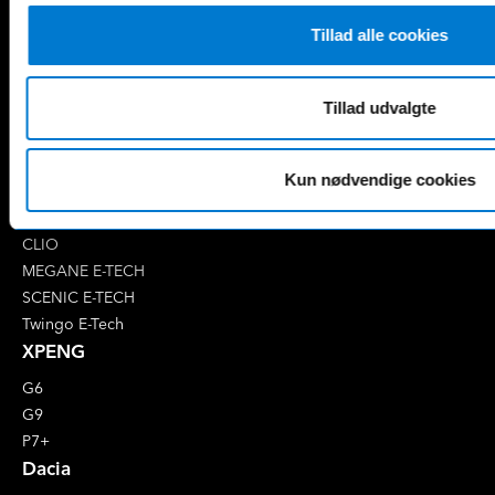
EQB
Marco Polo
Tillad alle cookies
EQC
S-Klasse
EQE
V-Klasse
Renault
Tillad udvalgte
4 E-Tech
5 E-Tech
Kun nødvendige cookies
AUSTRAL
CAPTUR
CLIO
MEGANE E-TECH
SCENIC E-TECH
Twingo E-Tech
XPENG
G6
G9
P7+
Dacia