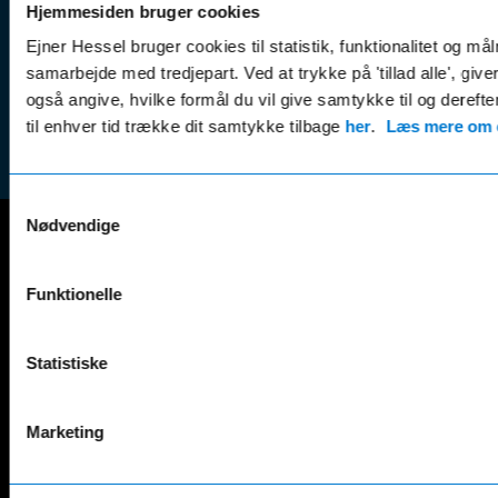
(websh
Hjemmesiden bruger cookies
Leasing &
Handel
Ejner Hessel bruger cookies til statistik, funktionalitet og må
finansiering
(websh
samarbejde med tredjepart. Ved at trykke på 'tillad alle', giv
Tilmeld dig
Reklam
også angive, hvilke formål du vil give samtykke til og derefte
nyhedsbrevet
(websh
til enhver tid trække dit samtykke tilbage
her
.
Læs mere om c
Samtykkevalg
Nødvendige
Mercedes-Benz
Funktionelle
A-Klasse
EQS
AMG GT
EQV
AMG SL
G-Klasse
Statistiske
B-Klasse
GLA
C-Klasse
GLB
Marketing
CLA
GLC
E-Klasse
GLE
EQA
GLS