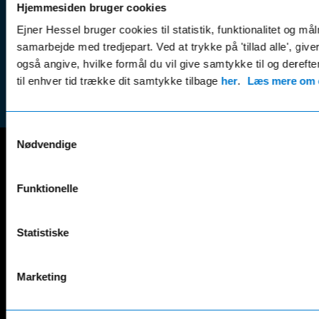
(websh
Hjemmesiden bruger cookies
Leasing &
Handel
Ejner Hessel bruger cookies til statistik, funktionalitet og må
finansiering
(websh
samarbejde med tredjepart. Ved at trykke på 'tillad alle', giv
Tilmeld dig
Reklam
også angive, hvilke formål du vil give samtykke til og derefte
nyhedsbrevet
(websh
til enhver tid trække dit samtykke tilbage
her
.
Læs mere om c
Samtykkevalg
Nødvendige
Mercedes-Benz
Funktionelle
A-Klasse
EQS
AMG GT
EQV
AMG SL
G-Klasse
Statistiske
B-Klasse
GLA
C-Klasse
GLB
Marketing
CLA
GLC
E-Klasse
GLE
EQA
GLS