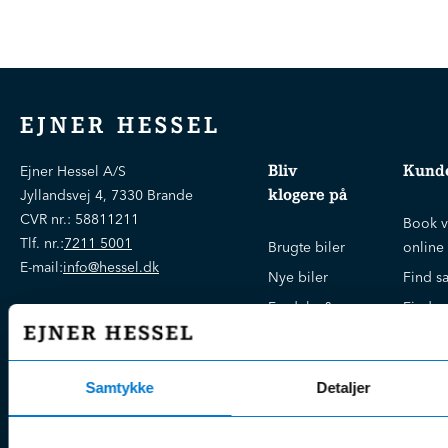
EJNER HESSEL
Bliv
Kunde
Ejner Hessel A/S
klogere på
Jyllandsvej 4, 7330 Brande
CVR nr.:
58811211
Book v
Tlf. nr.:
7211 5001
Brugte biler
online
E-mail:
info@hessel.dk
Nye biler
Find s
Fordels- &
Find v
Åbningstider
serviceaftaler
Kontak
Man - Fre:
07.30 - 17.30
Guides, tips
Klage
Weekend:
& tricks
Samtykke
Detaljer
Kundep
Kampagner
Betali
& nyheder
Sikker betaling