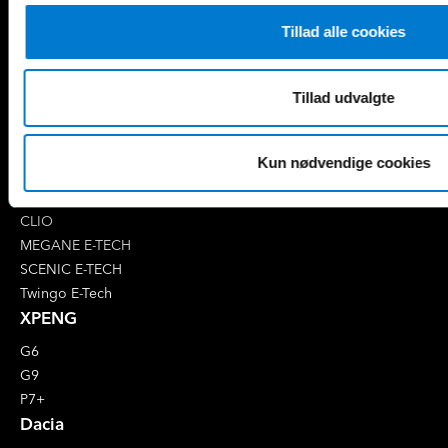
EQB
Marco Polo
Tillad alle cookies
EQC
S-Klasse
EQE
V-Klasse
Renault
Tillad udvalgte
4 E-Tech
5 E-Tech
Kun nødvendige cookies
AUSTRAL
CAPTUR
CLIO
MEGANE E-TECH
SCENIC E-TECH
Twingo E-Tech
XPENG
G6
G9
P7+
Dacia