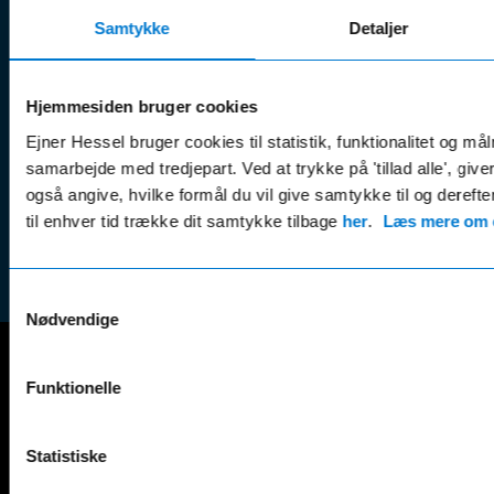
Kontak
Man - Fre:
07.30 - 17.30
Samtykke
Guides, tips
Detaljer
Klage
Weekend:
& tricks
Kundep
Kampagner
Betali
Hjemmesiden bruger cookies
& nyheder
Sikker betaling
(websh
Ejner Hessel bruger cookies til statistik, funktionalitet og må
Leasing &
Handel
samarbejde med tredjepart. Ved at trykke på 'tillad alle', giv
finansiering
(websh
også angive, hvilke formål du vil give samtykke til og derefte
Tilmeld dig
Reklam
til enhver tid trække dit samtykke tilbage
her
.
Læs mere om c
nyhedsbrevet
(websh
Samtykkevalg
Nødvendige
Funktionelle
Mercedes-Benz
A-Klasse
EQS
AMG GT
EQV
Statistiske
AMG SL
G-Klasse