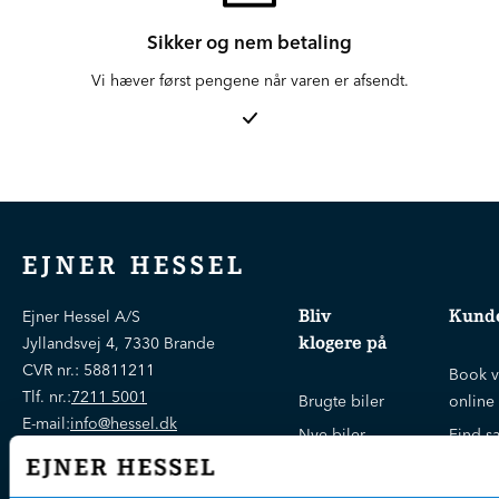
Sikker og nem betaling
Vi hæver først pengene når varen er afsendt.
EJNER HESSEL
Bliv
Kunde
Ejner Hessel A/S
klogere på
Jyllandsvej 4, 7330 Brande
CVR nr.:
58811211
Book v
Tlf. nr.:
7211 5001
Brugte biler
online
E-mail:
info@hessel.dk
Nye biler
Find s
Fordels- &
Find v
Åbningstider
serviceaftaler