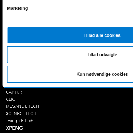
B-Klasse
GLA
Marketing
C-Klasse
GLB
CLA
GLC
E-Klasse
GLE
EQA
GLS
Tillad alle cookies
EQB
Marco Polo
EQC
S-Klasse
EQE
V-Klasse
Tillad udvalgte
Renault
4 E-Tech
Kun nødvendige cookies
5 E-Tech
AUSTRAL
CAPTUR
CLIO
MEGANE E-TECH
SCENIC E-TECH
Twingo E-Tech
XPENG