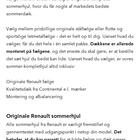
sommerhjul, hvor du får nogle af markedets bedste
sommerdæk.
Vælg mellem prisbillige originale stålfælge eller flotte og
sportslige letmetalfælge – det er helt op til dig. Uanset hvad du
vælger, får du det hele i én samlet pakke.
Dækkene er allerede
monteret på fælgene
, og det eneste du skal gøre, er at bestille
det sæt hjul du bedst kan lide. Uanset hvad du vælger, er vores
sommer-komplethjul altid inklusiv:
Originale Renault fælge
Kvalitetsdæk fra Continental e.l. mærker
Montering og afbalancering
Originale Renault sommerhjul
Alle sommerhjul fra Renault er særligt fremstillet og
gennemtestet med udgangspunkt i netop din model.
Det
betyder, at du har garanti
for at både fælge og dæk passer