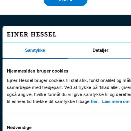
Fandt du ikke de sommer-
komplethjul, du ledte efter?
Ovenstående er blot en lille del af vores mange forskellige
Samtykke
Detaljer
komplethjul til sommeren. Så fandt du ikke hvad du søgte, så
bare rolig. Du kan nemlig se hele vores udvalg af sommer-
komplethjul til Renault via knappen nedenfor.
Hjemmesiden bruger cookies
Ejner Hessel bruger cookies til statistik, funktionalitet og må
Se alle komplette sommerhjul
samarbejde med tredjepart. Ved at trykke på 'tillad alle', giv
også angive, hvilke formål du vil give samtykke til og derefte
til enhver tid trække dit samtykke tilbage
her
.
Læs mere om c
EJNER HESSEL
Samtykkevalg
Bliv
Kunde
Ejner Hessel A/S
Nødvendige