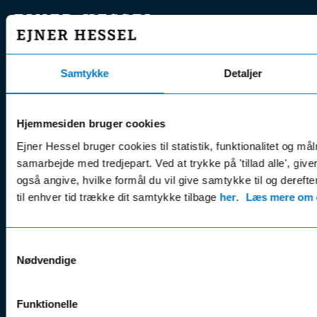
EJNER HESSEL
Bliv
Kunde
Ejner Hessel A/S
klogere på
Jyllandsvej 4, 7330 Brande
Samtykke
Detaljer
CVR nr.:
58811211
Book v
Tlf. nr.:
7211 5001
Brugte biler
online
E-mail:
info@hessel.dk
Hjemmesiden bruger cookies
Nye biler
Find s
Ejner Hessel bruger cookies til statistik, funktionalitet og må
Fordels- &
Find v
Åbningstider
samarbejde med tredjepart. Ved at trykke på 'tillad alle', giv
serviceaftaler
Kontak
Man - Fre:
07.30 - 17.30
også angive, hvilke formål du vil give samtykke til og derefte
Guides, tips
Klage
Weekend:
til enhver tid trække dit samtykke tilbage
her
.
Læs mere om c
& tricks
Kundep
Kampagner
Betali
& nyheder
Sikker betaling
Samtykkevalg
(websh
Nødvendige
Leasing &
Handel
finansiering
(websh
Tilmeld dig
Funktionelle
Reklam